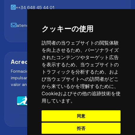
++34 648 45 44 01
atencion@futbollab.com
クッキーの使用
訪問者の当ウェブサイトの閲覧体験
を向上させるため、パーソナライズ
されたコンテンツやターゲット広告
Acreditaciones y alianzas
を表示するため、当ウェブサイトの
Formación, metodología y reconocimiento para
トラフィックを分析するため、およ
impulsar el perfil profesional del alumno y reforzar su
び当ウェブサイトへの訪問者がどこ
valor ante clubes, academias y entidades deportivas.
から来ているかを理解するために、
Cookieおよびその他の追跡技術を使
用しています。
同意
拒否