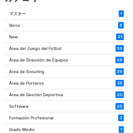
マスター
1
libros
5
New
31
Área del Juego del Fútbol
59
Área de Dirección de Equipos
25
Área de Scouting
25
Área de Porteros
35
Área de Gestión Deportiva
20
Software
25
Formación Profesional
3
Grado Medio
1