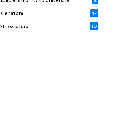
Specialisti UTAMED Università
2
Allenatore
17
Attrezzatura
10