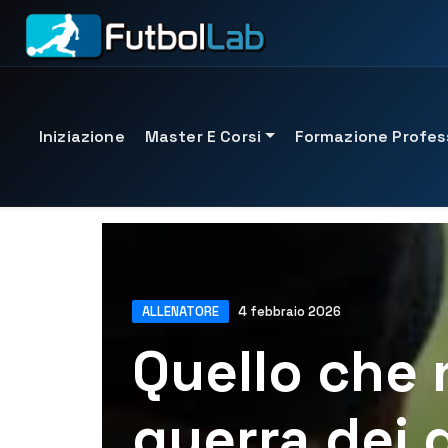
Iniziazione
Master E Corsi
Formazione Profes
MASTER IN EVIDENZA
PROGRAMMI UFFICIALI
ESPERIENZE DI PERSONA
SERVIZI SU MISURA
Master in Preparazione Fisica e Prevenzione degli 
Laurea Intermedia in Calcio
Tirocinio formativo
Consulenza tecnica per i club
ALLENATORE
4 febbraio 2026
Master in Scouting e Video Analisi
Corso Formatore 1° livello
Stage del giocatore
Gestione dello sport
Quello che n
Master in Big Data applicati al calcio
Corso per formatori di 2° livello
Stage in team
Scouting e reclutamento
UTAMED accredited masters
Corso Formatore di 3° livello
Vedi tutti gli stage
Metodologia e formazione
guerra dei 