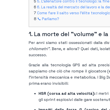
5. L'allenatore contro il tecnologo: la fine
6. La realtà del mercato del lavoro e la 
Come fare il salto verso l'élite tecnologi
📞 Parliamo?
1. La morte del "volume" e la
Per anni siamo stati ossessionati dalla di
chilometri"
. Bene, e allora? Quei dati, isol
successo.
Grazie alla tecnologia GPS ad alta precisi
sappiamo che ciò che rompe il giocatore (e 
l'intensità meccanica e metabolica. I Big 
prima erano invisibili:
HSR (corsa ad alta velocità):
I metri
gli sprint esplosivi dalle gare sostenut
Impatti della forza G (carico del 