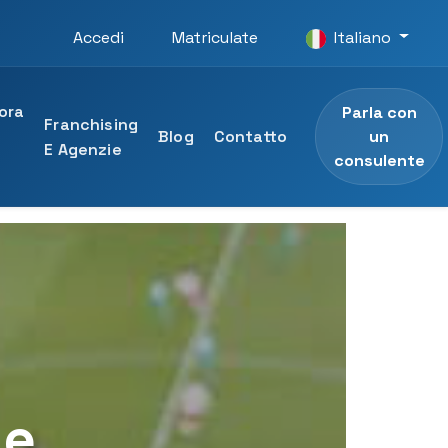
Accedi
Matriculate
Italiano
ora
Parla con
Franchising
un
n
Blog
Contatto
E Agenzie
consulente
O
ità UTAMED
e professionale
 dell'Università UTAMED
sionale
le