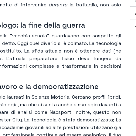
mette di intervenire
durante
la battaglia, non solo
ologo: la fine della guerra
della "vecchia scuola" guardavano con sospetto gli
 detto. Oggi quel divario si è colmato. La tecnologia
ostituito. La sfida attuale non è ottenere dati (ne
e
. L'attuale preparatore fisico deve fungere da
informazioni complesse e trasformarle in decisioni
lavoro e la democratizzazione
lo laureati in Scienze Motorie. Cercano profili ibridi.
siologia, ma che si senta anche a suo agio davanti a
re di analisi come Nacsport. Inoltre, questo non
ester City. La tecnologia è stata democratizzata; La
accademie giovanili ad alte prestazioni utilizzano già
lo professionale continua ad essere analogico, il tuo