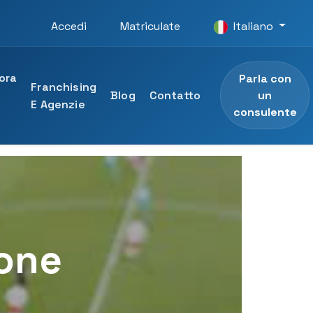
Accedi
Matriculate
Italiano
ora
Parla con
Franchising
un
n
Blog
Contatto
E Agenzie
consulente
O
ità UTAMED
e professionale
 dell'Università UTAMED
ione
sionale