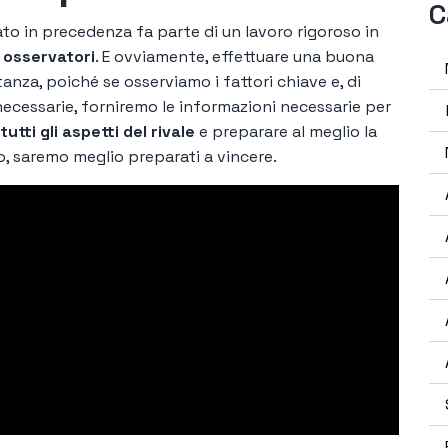
C
o in precedenza fa parte di un lavoro rigoroso in
o
osservatori
. E ovviamente, effettuare una buona
tanza, poiché se osserviamo i fattori chiave e, di
ecessarie, forniremo le informazioni necessarie per
tti gli aspetti del rivale
e preparare al meglio la
, saremo meglio preparati a vincere.