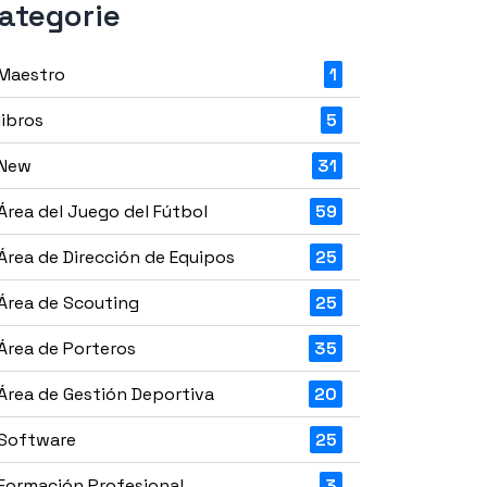
ategorie
Maestro
1
libros
5
New
31
Área del Juego del Fútbol
59
Área de Dirección de Equipos
25
Área de Scouting
25
Área de Porteros
35
Área de Gestión Deportiva
20
Software
25
Formación Profesional
3