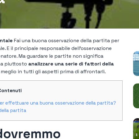
P
ntale
Fai una buona osservazione della partita per
ale. E il principale responsabile dell'osservazione
enatore. Ma guardare le partite non significa
ma piuttosto
analizzare una serie di fattori della
meglio in tutti gli aspetti prima di affrontarli.
Contenuti
er effettuare una buona osservazione della partita?
ella partita
i dovremmo