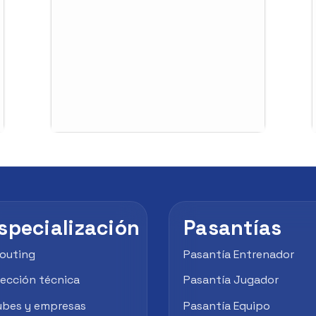
specialización
Pasantías
outing
Pasantía Entrenador
rección técnica
Pasantía Jugador
ubes y empresas
Pasantía Equipo