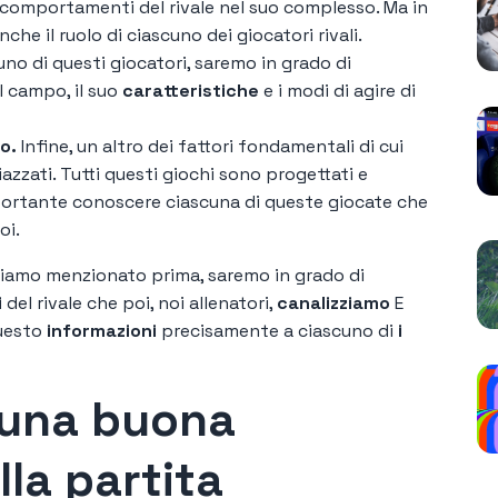
i comportamenti del rivale nel suo complesso. Ma in
e il ruolo di ciascuno dei giocatori rivali.
cuno di questi giocatori, saremo in grado di
l campo, il suo
caratteristiche
e i modi di agire di
io.
Infine, un altro dei fattori fondamentali di cui
zzati. Tutti questi giochi sono progettati e
ortante conoscere ciascuna di queste giocate che
oi.
abbiamo menzionato prima, saremo in grado di
i
del rivale che poi, noi allenatori,
canalizziamo
E
uesto
informazioni
precisamente a ciascuno di
i
 una buona
la partita