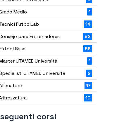
Grado Medio
1
Tecnici FutbolLab
14
Consejo para Entrenadores
82
Fútbol Base
56
Master UTAMED Università
1
Specialisti UTAMED Università
2
Allenatore
17
Attrezzatura
10
 seguenti corsi