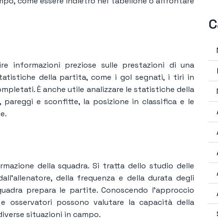
ampo, come essere indietro nel tabellone o affrontare
C
ire informazioni preziose sulle prestazioni di una
tistiche della partita, come i gol segnati, i tiri in
mpletati. È anche utile analizzare le statistiche della
 pareggi e sconfitte, la posizione in classifica e le
e.
rmazione della squadra. Si tratta dello studio delle
all'allenatore, della frequenza e della durata degli
quadra prepara le partite. Conoscendo l'approccio
i e osservatori possono valutare la capacità della
 diverse situazioni in campo.