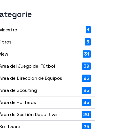
ategorie
Maestro
1
libros
5
New
31
Área del Juego del Fútbol
59
Área de Dirección de Equipos
25
Área de Scouting
25
Área de Porteros
35
Área de Gestión Deportiva
20
Software
25