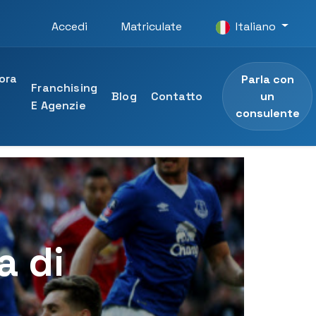
Accedi
Matriculate
Italiano
ora
Parla con
Franchising
un
n
Blog
Contatto
E Agenzie
consulente
O
ità UTAMED
e professionale
 dell'Università UTAMED
a di
sionale