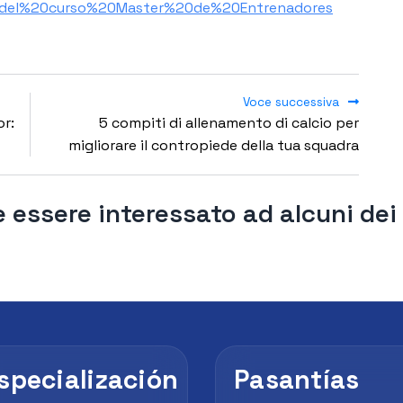
del%20curso%20Master%20de%20Entrenadores
Voce successiva
or:
5 compiti di allenamento di calcio per
migliorare il contropiede della tua squadra
 essere interessato ad alcuni dei
specialización
Pasantías