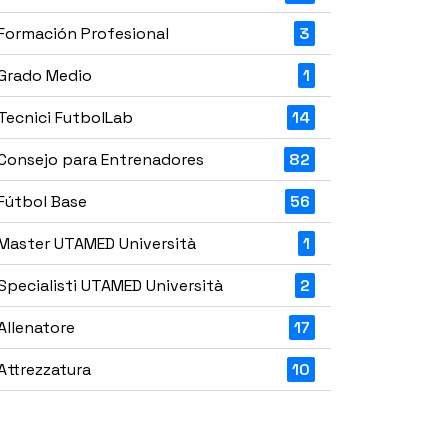
Formación Profesional
3
Grado Medio
1
Tecnici FutbolLab
14
Consejo para Entrenadores
82
Fútbol Base
56
Master UTAMED Università
1
Specialisti UTAMED Università
2
Allenatore
17
Attrezzatura
10