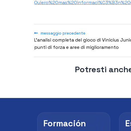
Quiero%20mas%20informaci%C3%B3n%20
messaggio precedente
L'analisi completa del gioco di Vinicius Juni
punti di forza e aree di miglioramento
Potresti anche
Formación
E