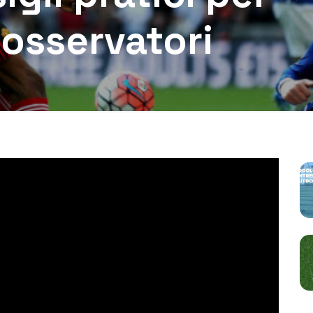
 osservatori
P