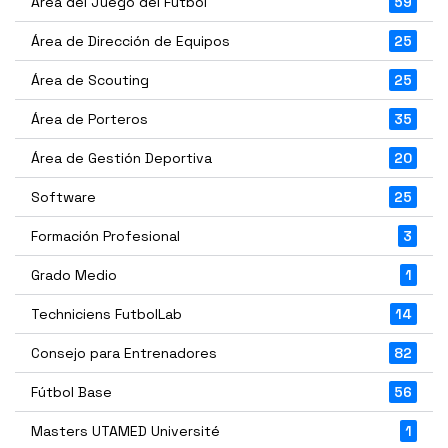
Área del Juego del Fútbol
59
Área de Dirección de Equipos
25
Área de Scouting
25
Área de Porteros
35
Área de Gestión Deportiva
20
Software
25
Formación Profesional
3
Grado Medio
1
Techniciens FutbolLab
14
Consejo para Entrenadores
82
Fútbol Base
56
Masters UTAMED Université
1