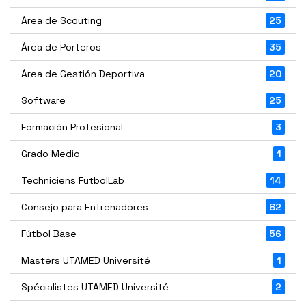
Área de Scouting
25
Área de Porteros
35
Área de Gestión Deportiva
20
Software
25
Formación Profesional
3
Grado Medio
1
Techniciens FutbolLab
14
Consejo para Entrenadores
82
Fútbol Base
56
Masters UTAMED Université
1
Spécialistes UTAMED Université
2