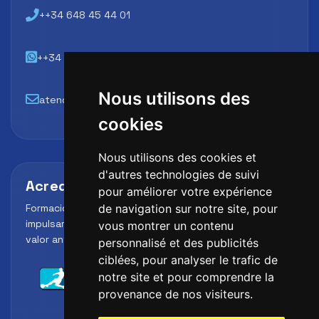
++34 648 45 44 01
++34 648 45 44 01
Nous utilisons des
atencion@futbollab.com
cookies
Nous utilisons des cookies et
d'autres technologies de suivi
Acreditaciones y alianzas
pour améliorer votre expérience
Formación, metodología y reconocimiento para
de navigation sur notre site, pour
impulsar el perfil profesional del alumno y reforzar su
vous montrer un contenu
valor ante clubes, academias y entidades deportivas.
personnalisé et des publicités
ciblées, pour analyser le trafic de
notre site et pour comprendre la
provenance de nos visiteurs.