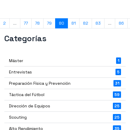
2
...
77
78
79
80
81
82
83
...
86
Categorías
Máster
1
Entrevistas
5
Preparación Física y Prevención
31
Táctica del Fútbol
59
Dirección de Equipos
25
Scouting
25
Alto Rendimiento
35