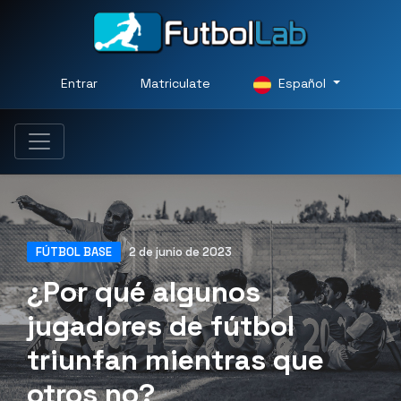
Entrar
Matriculate
Español
FÚTBOL BASE
2 de junio de 2023
¿Por qué algunos
jugadores de fútbol
triunfan mientras que
otros no?