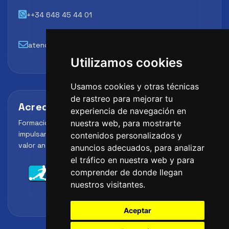
++34 648 45 44 01
atencion@futbollab.com
Utilizamos cookies
Usamos cookies y otras técnicas
de rastreo para mejorar tu
Acreditaciones y alianzas
experiencia de navegación en
Formación, metodología y reconocimiento para
nuestra web, para mostrarte
impulsar el perfil profesional del alumno y reforzar su
contenidos personalizados y
valor ante clubes, academias y entidades deportivas.
anuncios adecuados, para analizar
el tráfico en nuestra web y para
comprender de donde llegan
nuestros visitantes.
Aceptar