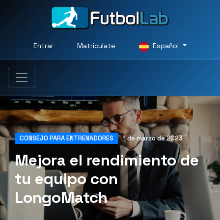
Entrar
Matriculate
Español
CONSEJO PARA ENTRENADORES
1 de marzo de 2023
Mejora el rendimiento de
tu equipo con
LongoMatch