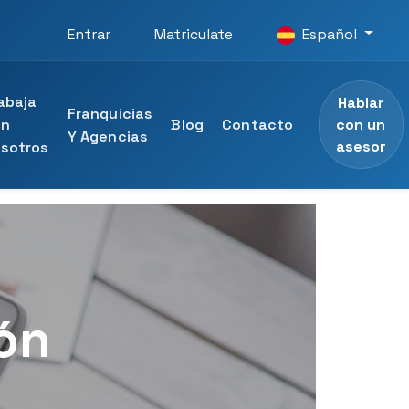
Entrar
Matriculate
Español
abaja
Hablar
Franquicias
con un
on
Blog
Contacto
Y Agencias
asesor
sotros
ersidad
rofesional
D Universidad
ión
al