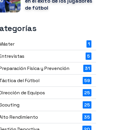
en el éxito de los jugadores
de fútbol
ategorías
Máster
1
Entrevistas
5
Preparación Física y Prevención
31
Táctica del Fútbol
59
Dirección de Equipos
25
Scouting
25
Alto Rendimiento
35
Gestión Deportiva
20