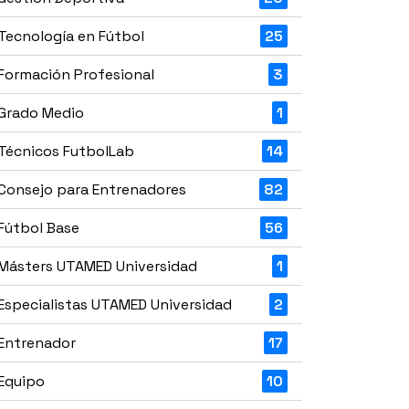
Tecnología en Fútbol
25
Formación Profesional
3
Grado Medio
1
Técnicos FutbolLab
14
Consejo para Entrenadores
82
Fútbol Base
56
Másters UTAMED Universidad
1
Especialistas UTAMED Universidad
2
Entrenador
17
Equipo
10