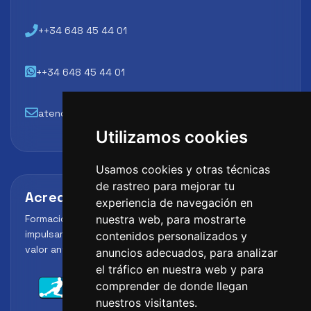
++34 648 45 44 01
++34 648 45 44 01
atencion@futbollab.com
Utilizamos cookies
Usamos cookies y otras técnicas
de rastreo para mejorar tu
Acreditaciones y alianzas
experiencia de navegación en
Formación, metodología y reconocimiento para
nuestra web, para mostrarte
impulsar el perfil profesional del alumno y reforzar su
contenidos personalizados y
valor ante clubes, academias y entidades deportivas.
anuncios adecuados, para analizar
el tráfico en nuestra web y para
comprender de donde llegan
nuestros visitantes.