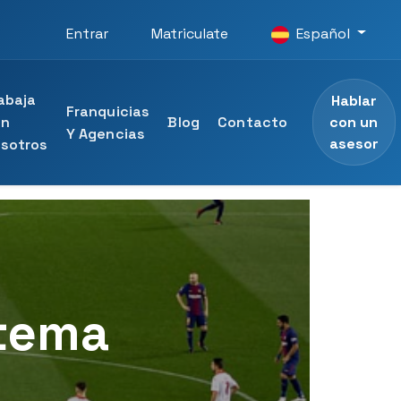
Entrar
Matriculate
Español
abaja
Hablar
Franquicias
con un
on
Blog
Contacto
Y Agencias
asesor
sotros
ersidad
rofesional
D Universidad
stema
al