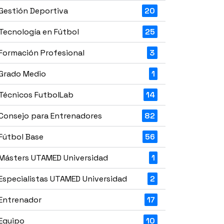
Gestión Deportiva
20
Tecnología en Fútbol
25
Formación Profesional
3
Grado Medio
1
Técnicos FutbolLab
14
Consejo para Entrenadores
82
Fútbol Base
56
Másters UTAMED Universidad
1
Especialistas UTAMED Universidad
2
Entrenador
17
Equipo
10