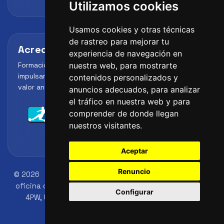
Utilizamos cookies
Usamos cookies y otras técnicas
de rastreo para mejorar tu
Acreditaciones y alianzas
experiencia de navegación en
Formación, metodología y reconocimiento para
nuestra web, para mostrarte
impulsar el perfil profesional del alumno y reforzar su
contenidos personalizados y
valor ante clubes, academias y entidades deportivas.
anuncios adecuados, para analizar
el tráfico en nuestra web y para
comprender de donde llegan
nuestros visitantes.
Aceptar
Renuncio
© 2026
FutbolLab Spain Soccer Academy
Dirección
oficina de registro: 145 - 147 St John St, London, EC1V
Configurar
4PW, UK
Número de identificación: 09033026
Teléfono: +34 648 45 44 01