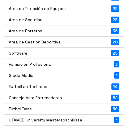
Área de Dirección de Equipos
25
Área de Scouting
25
Área de Porteros
35
Área de Gestión Deportiva
20
Software
25
Formación Profesional
3
Grado Medio
1
FutbolLab Techniker
14
Consejo para Entrenadores
82
Fútbol Base
56
UTAMED University Masterabschlüsse
1