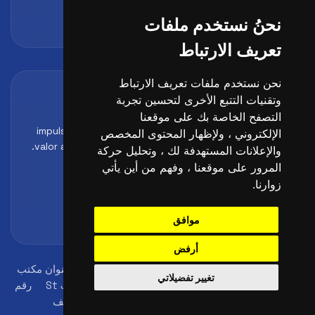
atencion@futbollab.com
نحنُ نستخدم ملفات
تعريف الارتباط
نحن نستخدم ملفات تعريف الارتباط
Acreditaciones y alianzas
وتقنيات التتبع الأخرى لتحسين تجربة
Formación, metodología y reconocimiento para
التصفح الخاصة بك على موقعنا
impulsar el perfil profesional del alumno y reforzar su
الإلكتروني ، ولإظهار المحتوى المخصص
valor ante clubes, academias y entidades deportivas.
والإعلانات المستهدفة لك ، وتحليل حركة
المرور على موقعنا ، وفهم من أين يأتي
زوارنا.
موافق
أرفض
© 2026
FutbolLab Spain Soccer Academy
عنوان مكتب
تغيير تفضيلاتي
التسجيل: 145 - 147 St John St, London, EC1V 4PW, UK
رقم
الهوية: 09033026
+34 648 45 44 01 :الهاتف