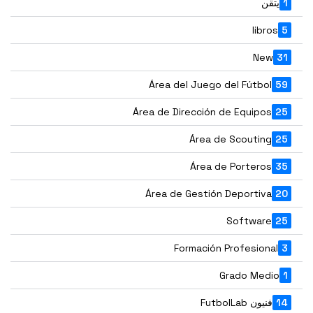
1
يتقن
libros
5
New
31
Área del Juego del Fútbol
59
Área de Dirección de Equipos
25
Área de Scouting
25
Área de Porteros
35
Área de Gestión Deportiva
20
Software
25
Formación Profesional
3
Grado Medio
1
14
فنيون FutbolLab