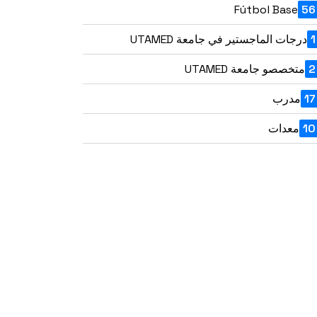
Fútbol Base
56
1
درجات الماجستير في جامعة UTAMED
2
متخصصو جامعة UTAMED
17
مدرب
10
معدات