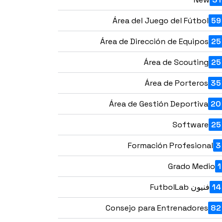
Área del Juego del Fútbol
59
Área de Dirección de Equipos
25
Área de Scouting
25
Área de Porteros
35
Área de Gestión Deportiva
20
Software
25
Formación Profesional
3
Grado Medio
1
14
فنيون FutbolLab
Consejo para Entrenadores
82