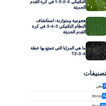
التكتيكي 4-2-3-1 في كرة القدم
الحديثة
هجومية ومتوازنة: استكشاف
النظام التكتيكي 3-4-3 في كرة
القدم الحديثة
ما هي المزايا التي تتمتع بها خطة
4-3-3؟
تصنيفات
1
يتقن
libros
5
New
31