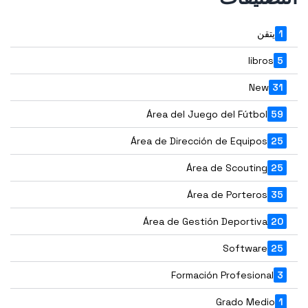
1
يتقن
libros
5
New
31
Área del Juego del Fútbol
59
Área de Dirección de Equipos
25
Área de Scouting
25
Área de Porteros
35
Área de Gestión Deportiva
20
Software
25
Formación Profesional
3
Grado Medio
1