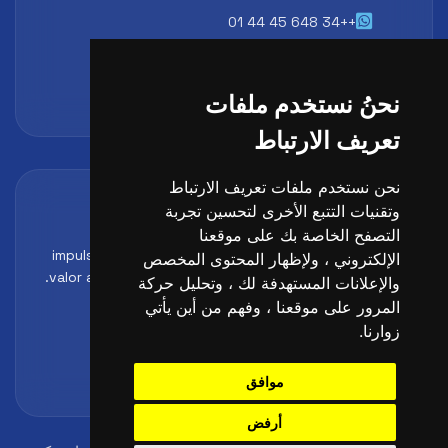
++34 648 45 44 01
atencion@futbollab.com
نحنُ نستخدم ملفات
تعريف الارتباط
نحن نستخدم ملفات تعريف الارتباط
Acreditaciones y alianzas
وتقنيات التتبع الأخرى لتحسين تجربة
Formación, metodología y reconocimiento para
التصفح الخاصة بك على موقعنا
impulsar el perfil profesional del alumno y reforzar su
الإلكتروني ، ولإظهار المحتوى المخصص
valor ante clubes, academias y entidades deportivas.
والإعلانات المستهدفة لك ، وتحليل حركة
المرور على موقعنا ، وفهم من أين يأتي
زوارنا.
موافق
أرفض