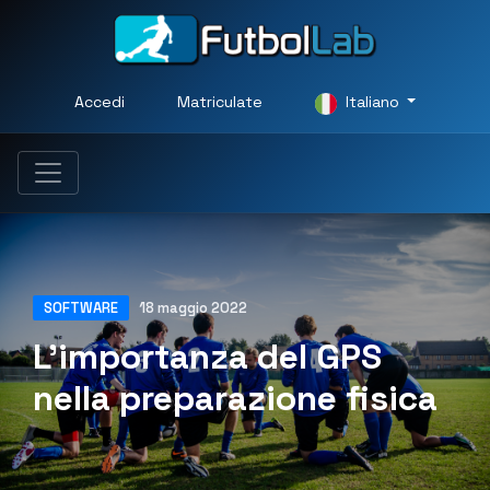
Accedi
Matriculate
Italiano
SOFTWARE
18 maggio 2022
L'importanza del GPS
nella preparazione fisica