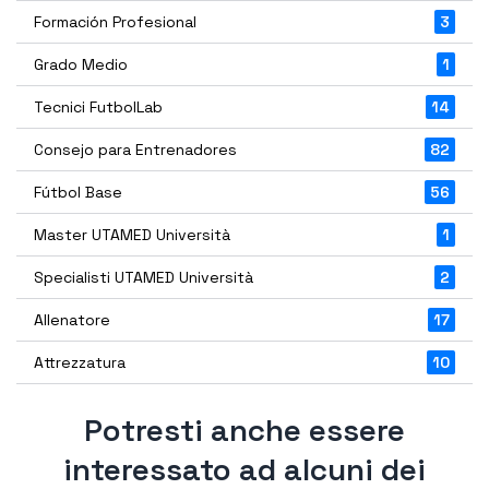
Formación Profesional
3
Grado Medio
1
Tecnici FutbolLab
14
Consejo para Entrenadores
82
Fútbol Base
56
Master UTAMED Università
1
Specialisti UTAMED Università
2
Allenatore
17
Attrezzatura
10
Potresti anche essere
interessato ad alcuni dei