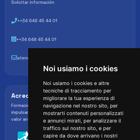
Solicitar información
++34 648 45 44 01
++34 648 45 44 01
atencion@futbollab.com
Noi usiamo i cookies
Noi usiamo i cookies e altre
tecniche di tracciamento per
Acreditaciones y alianzas
migliorare la tua esperienza di
Formación, metodología y reconocimiento para
navigazione nel nostro sito, per
impulsar el perfil profesional del alumno y reforzar su
mostrarti contenuti personalizzati
valor ante clubes, academias y entidades deportivas.
e annunci mirati, per analizzare il
traffico sul nostro sito, e per
capire da dove arrivano i nostri