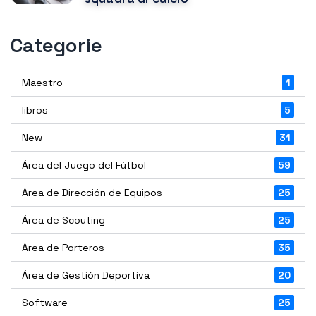
Categorie
Maestro
1
libros
5
New
31
Área del Juego del Fútbol
59
Área de Dirección de Equipos
25
Área de Scouting
25
Área de Porteros
35
Área de Gestión Deportiva
20
Software
25