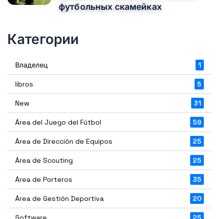
футбольных скамейках
Категории
Владелец
1
libros
5
New
31
Área del Juego del Fútbol
59
Área de Dirección de Equipos
25
Área de Scouting
25
Área de Porteros
35
Área de Gestión Deportiva
20
Software
25