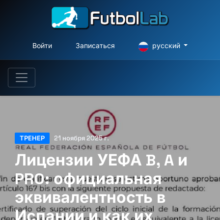
Войти
Записаться
русский
ТРЕНЕР
21 ноября 2025 г.
Лицензии УЕФА B, A и
PRO: официальная
эквивалентность в
Испании и как их