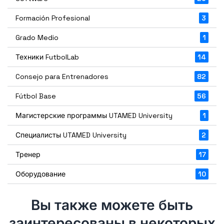
Formación Profesional
3
Grado Medio
1
Техники FutbolLab
14
Consejo para Entrenadores
82
Fútbol Base
56
Магистерские программы UTAMED University
1
Специалисты UTAMED University
2
Тренер
17
Оборудование
10
Вы также можете быть
заинтересованы в некоторых