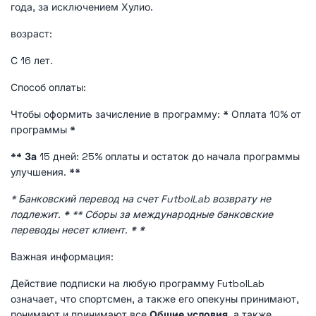
года, за исключением Хулио.
возраст:
С 16 лет.
Способ оплаты:
Чтобы оформить зачисление в программу:
*
Оплата 10% от
программы
*
** За
15 дней: 25% оплаты и остаток до начала программы
улучшения.
**
* Банковский перевод на счет FutbolLab возврату не
подлежит.
*
** Сборы за международные банковские
переводы несет клиент.
*
*
Важная информация:
Действие подписки на любую программу FutbolLab
означает, что спортсмен, а также его опекуны принимают,
понимают и принимают все
Общие условия,
а также