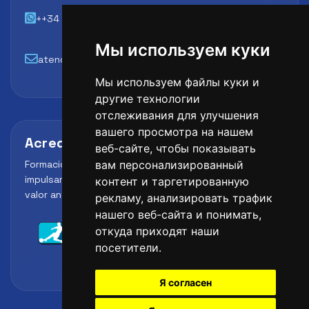
++34 648 45 44 01
Мы используем куки
atencion@futbollab.com
Мы используем файлы куки и
другие технологии
отслеживания для улучшения
вашего просмотра на нашем
Acreditaciones y alianzas
веб-сайте, чтобы показывать
Formación, metodología y reconocimiento para
вам персонализированный
impulsar el perfil profesional del alumno y reforzar su
контент и таргетированную
valor ante clubes, academias y entidades deportivas.
рекламу, анализировать трафик
нашего веб-сайта и понимать,
откуда приходят наши
посетители.
Я согласен