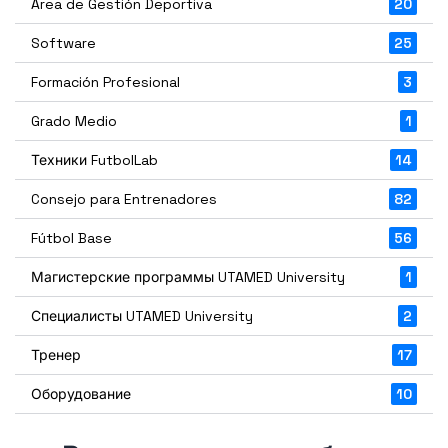
Área de Gestión Deportiva
20
Software
25
Formación Profesional
3
Grado Medio
1
Техники FutbolLab
14
Consejo para Entrenadores
82
Fútbol Base
56
Магистерские программы UTAMED University
1
Специалисты UTAMED University
2
Тренер
17
Оборудование
10