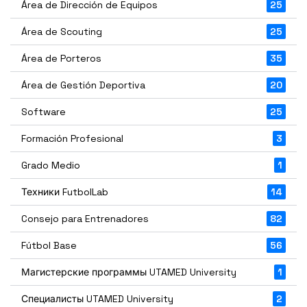
Área de Dirección de Equipos
25
Área de Scouting
25
Área de Porteros
35
Área de Gestión Deportiva
20
Software
25
Formación Profesional
3
Grado Medio
1
Техники FutbolLab
14
Consejo para Entrenadores
82
Fútbol Base
56
Магистерские программы UTAMED University
1
Специалисты UTAMED University
2