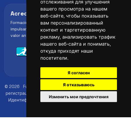
отслеживания для улучшения
вашего просмотра на нашем
Acreditaciones y alianzas
веб-сайте, чтобы показывать
Formación, metodología y reconocimiento para
вам персонализированный
impulsar el perfil profesional del alumno y reforzar su
контент и таргетированную
valor ante clubes, academias y entidades deportivas.
рекламу, анализировать трафик
нашего веб-сайта и понимать,
откуда приходят наши
посетители.
Я согласен
Я отказываюсь
© 2026
FutbolLab Spain Soccer Academy
Адрес офиса
регистрации: 145 - 147 St John St, London, EC1V 4PW, UK
Изменить мои предпочтения
Идентификационный номер: 09033026
телефон: +34
648 45 44 01