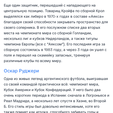
Еще один защитник, перешедший с нападающего на
центральную позицию. Товарищ Кройфа по сборной Крол
выделялся как либеро в 1970-х годах в составе «Аякса»
благодаря своей способности закрывать пространство для
своего соперника. В его послужном списке два вторых
места на чемпионате мира со сборной Голландии,
несколько лиг и кубков Нидерландов, а также титулы
чемпиона Европы (все с "Аяксом"). Его последняя игра за
сборную состоялась в 1983 году, а через 3 года он ушел с
поля и перешел на скамейку запасных, тренируя
различные клубы по всему миру.
Оскар Руджери
Одна из живых легенд аргентинского футбола, выигравшая
со своей командой практически всё: чемпионат мира,
Кубок Америки и Кубок Конфедераций. У него было два
очень коротких периода в Испании: сначала в Логроньесе и
Реал Мадриде, а несколько лет спустя в Хаэне, во Второй
Б. Его стиль игры был довольно интенсивным, хотя его
также помнят как игрока, способного забивать голы и