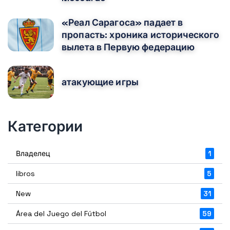
«Реал Сарагоса» падает в
пропасть: хроника исторического
вылета в Первую федерацию
атакующие игры
Категории
Владелец
1
libros
5
New
31
Área del Juego del Fútbol
59