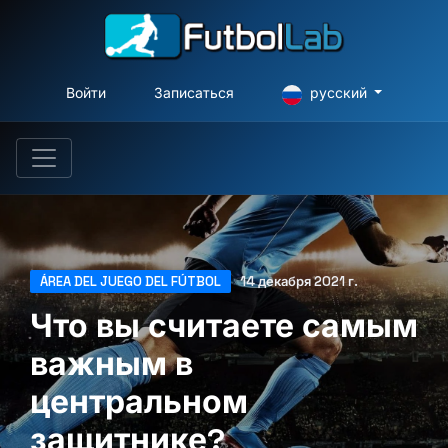
Войти
Записаться
русский
ÁREA DEL JUEGO DEL FÚTBOL
14 декабря 2021 г.
Что вы считаете самым
важным в
центральном
защитнике?