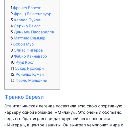
Франко Барези
Франц Беккенбауэр
Карлес Пуйоль
Серхио Рамос
Даниэль Пассарелла
Маттиас Саммер
Бобби Мур
Элиас Фигероа
Фабио Каннаваро
Рууд Крол
Оскар Руджери
Рональд Куман
Паоло Мальдини
Франко Барези
Эта итальянская легенда посвятила всю свою спортивную
карьеру одной команде: «Милану». Это очень любопытно,
ведь его брат играл в рядах крупнейшего соперника
«Интера», в центре защиты. Он выиграл чемпионат мира с