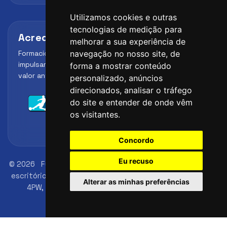
Utilizamos cookies e outras
tecnologias de medição para
Acreditaciones y alianzas
melhorar a sua experiência de
Formación, metodología y reconocimiento para
navegação no nosso site, de
impulsar el perfil profesional del alumno y reforzar su
forma a mostrar conteúdo
valor ante clubes, academias y entidades deportivas.
personalizado, anúncios
direcionados, analisar o tráfego
do site e entender de onde vêm
os visitantes.
Concordo
Eu recuso
© 2026
FutbolLab Spain Soccer Academy
Endereço do
escritório de registro: 145 - 147 St John St, London, EC1V
Alterar as minhas preferências
4PW, UK
Número de identificação: 09033026
telefone: +34 648 45 44 01