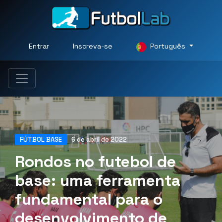
Entrar
Inscreva-se
Português
FÚTBOL BASE
6 de abril de 2022
Rondos no futebol de
base: uma ferramenta
fundamental para o
desenvolvimento de