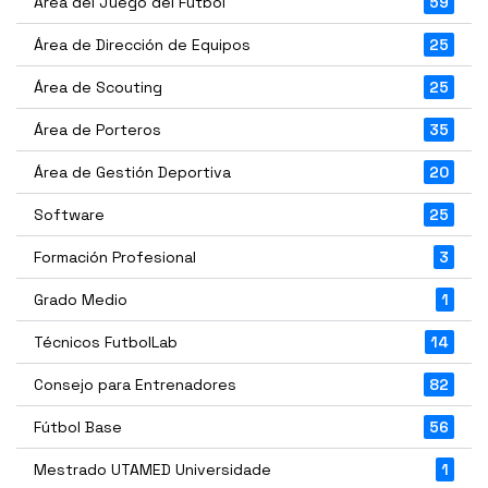
Área del Juego del Fútbol
59
Área de Dirección de Equipos
25
Área de Scouting
25
Área de Porteros
35
Área de Gestión Deportiva
20
Software
25
Formación Profesional
3
Grado Medio
1
Técnicos FutbolLab
14
Consejo para Entrenadores
82
Fútbol Base
56
Mestrado UTAMED Universidade
1