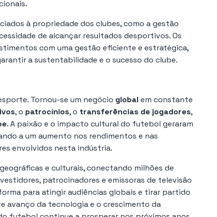
cionais.
ciados à propriedade dos clubes, como a gestão
ecessidade de alcançar resultados desportivos. Os
estimentos com uma gestão eficiente e estratégica,
rantir a sustentabilidade e o sucesso do clube.
esporte. Tornou-se um negócio
global
em constante
sivos
, o
patrocínios
, o
transferências de jogadores
,
be
. A paixão e o impacto cultural do futebol geraram
ando a um aumento nos rendimentos e nas
es envolvidos nesta indústria.
geográficas e culturais, conectando milhões de
vestidores, patrocinadores e emissoras de televisão
rma para atingir audiências globais e tirar partido
te avanço da tecnologia e o crescimento da
do futebol continue a prosperar nos próximos anos,