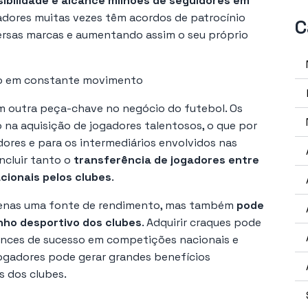
ibilidade e alcance milhões de seguidores em
gadores muitas vezes têm acordos de patrocínio
C
ersas marcas e aumentando assim o seu próprio
o em constante movimento
 outra peça-chave no negócio do futebol. Os
 na aquisição de jogadores talentosos, o que por
dores e para os intermediários envolvidos nas
ncluir tanto o
transferência de jogadores entre
cionais pelos clubes
.
apenas uma fonte de rendimento, mas também
pode
nho desportivo dos clubes
. Adquirir craques pode
ances de sucesso em competições nacionais e
 jogadores pode gerar grandes benefícios
s dos clubes.