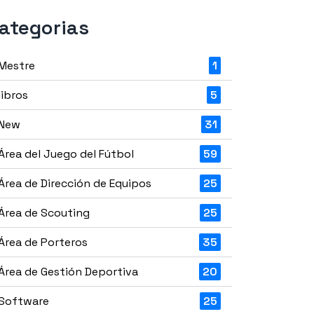
ategorias
Mestre
1
libros
5
New
31
Área del Juego del Fútbol
59
Área de Dirección de Equipos
25
Área de Scouting
25
Área de Porteros
35
Área de Gestión Deportiva
20
Software
25