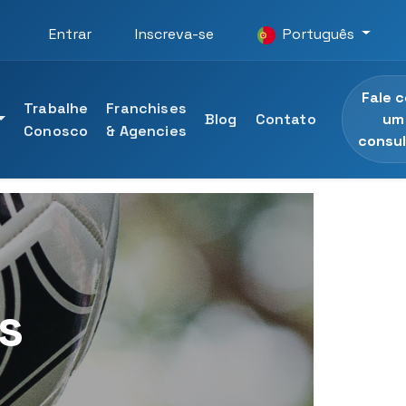
Entrar
Inscreva-se
Português
Fale 
Trabalhe
Franchises
um
Blog
Contato
Conosco
& Agencies
consul
rsidade UTAMED
 profissionais
as da Universidade UTAMED
s
nal