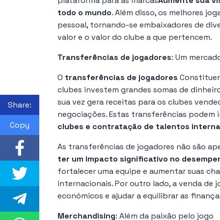
plataforma para as marcas
Aumente sua vis
todo o mundo
. Além disso, os melhores jo
pessoal, tornando-se embaixadores de div
valor e o valor do clube a que pertencem.
Transferências de jogadores
: Um mercad
O
transferências de jogadores
Constituem
clubes investem grandes somas de dinheiro
sua vez gera receitas para os clubes vende
Share:
negociações. Estas transferências podem i
Copy
clubes e contratação de talentos interna
As transferências de jogadores não são 
ter um impacto significativo no desempe
fortalecer uma equipe e aumentar suas ch
internacionais. Por outro lado, a venda de
económicos e ajudar a equilibrar as finança
Merchandising
: Além da paixão pelo jogo