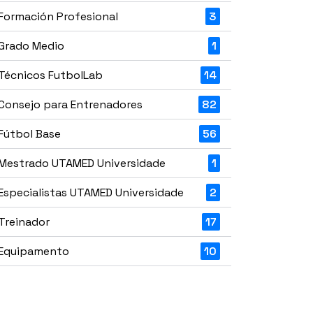
Formación Profesional
3
Grado Medio
1
Técnicos FutbolLab
14
Consejo para Entrenadores
82
Fútbol Base
56
Mestrado UTAMED Universidade
1
Especialistas UTAMED Universidade
2
Treinador
17
Equipamento
10