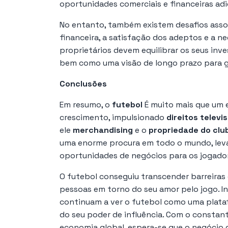
oportunidades comerciais e financeiras adi
No entanto, também existem desafios asso
financeira, a satisfação dos adeptos e a n
proprietários devem equilibrar os seus inv
bem como uma visão de longo prazo para ga
Conclusões
Em resumo, o
futebol
É muito mais que um 
crescimento, impulsionado
direitos televi
ele
merchandising
e o
propriedade do clu
uma enorme procura em todo o mundo, lev
oportunidades de negócios para os jogador
O futebol conseguiu transcender barreiras 
pessoas em torno do seu amor pelo jogo. In
continuam a ver o futebol como uma platafo
do seu poder de influência. Com o constan
economia global, espera-se que o negócio 