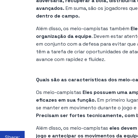
adversária, recuperar a bola, distribuí-l
avançados.
Em suma, são os jogadores que
dentro de campo.
Além disso, os meio-campistas também
Ele
organização da equipe
. Devem estar aten
em conjunto com a defesa para evitar que 
têm a tarefa de criar oportunidades de at
avance com rapidez e fluidez.
Quais são as características dos meio-c
Os meio-campistas
Eles possuem uma ampl
eficazes em sua função.
Em primeiro lugar
se manter em movimento durante o jogo e 
Precisam ser fortes tecnicamente, com b
Além disso, os meio-campistas
eles devem 
jogo e antecipar os movimentos da equip
Share: