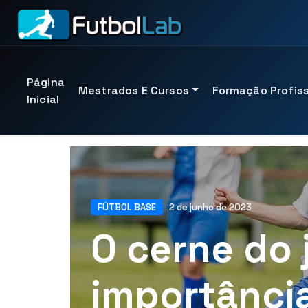
Página
Mestrados E Cursos
Formação Profiss
Inicial
MESTRADOS EM DESTAQUE
PROGRAMAS OFICIAIS
EXPERIÊNCIAS PRESENCIAIS
SERVIÇOS PERSONALIZADOS
Mestrado em Preparação Física e Prevenção de Le
Graduação Intermediária em Futebol
Estágio de Instrutor
Assessoria técnica para clubes
FÚTBOL BASE
2 de junho de 2023
Mestre em Escotismo e Análise de Vídeo
Curso de Instrutor de Nível 1
Estágio do Jogador
Gestão esportiva
O cerne do 
Mestrado em Big Data aplicado ao futebol
Curso de Instrutor de Nível 2
Estágio de equipe
Escotismo e recrutamento
Mestrados credenciados pela UTAMED University
Curso de Instrutor de Nível 3
Veja todos os estágios
Metodologia e treinamento
importância