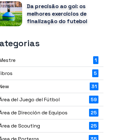
Da precisão ao gol: os
melhores exercícios de
finalização do futebol
ategorias
Mestre
1
libros
5
New
31
Área del Juego del Fútbol
59
Área de Dirección de Equipos
25
Área de Scouting
25
Área de Porteros
35