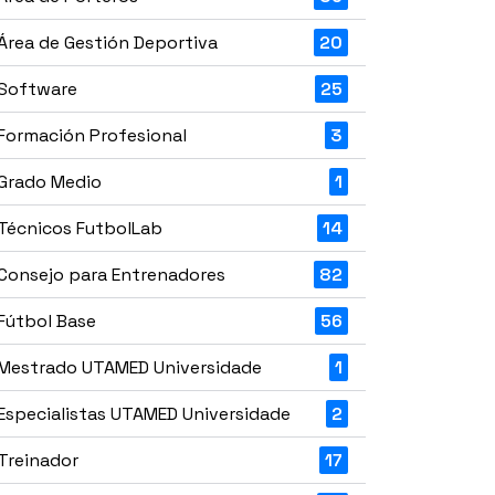
Área de Gestión Deportiva
20
Software
25
Formación Profesional
3
Grado Medio
1
Técnicos FutbolLab
14
Consejo para Entrenadores
82
Fútbol Base
56
Mestrado UTAMED Universidade
1
Especialistas UTAMED Universidade
2
Treinador
17