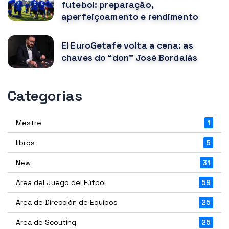
futebol: preparação,
aperfeiçoamento e rendimento
El EuroGetafe volta a cena: as
chaves do “don” José Bordalás
Categorias
Mestre
1
libros
5
New
31
Área del Juego del Fútbol
59
Área de Dirección de Equipos
25
Área de Scouting
25