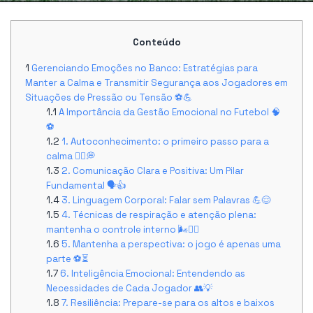
Conteúdo
Gerenciando Emoções no Banco: Estratégias para
Manter a Calma e Transmitir Segurança aos Jogadores em
Situações de Pressão ou Tensão ⚽💪
A Importância da Gestão Emocional no Futebol 🧠
⚽
1. Autoconhecimento: o primeiro passo para a
calma 🧘‍♂️💭
2. Comunicação Clara e Positiva: Um Pilar
Fundamental 🗣️👍
3. Linguagem Corporal: Falar sem Palavras 💪😌
4. Técnicas de respiração e atenção plena:
mantenha o controle interno 🌬️🧘‍♀️
5. Mantenha a perspectiva: o jogo é apenas uma
parte ⚽⏳
6. Inteligência Emocional: Entendendo as
Necessidades de Cada Jogador 👥💡
7. Resiliência: Prepare-se para os altos e baixos