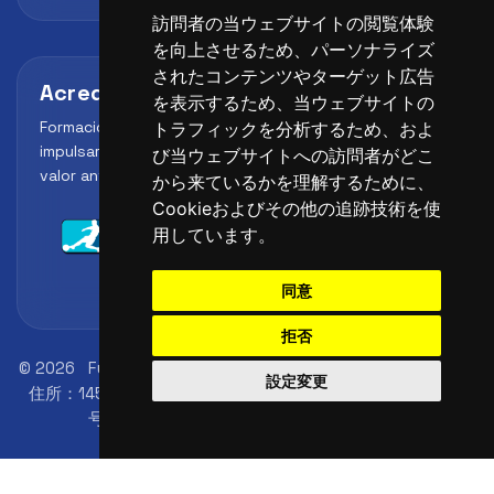
訪問者の当ウェブサイトの閲覧体験
を向上させるため、パーソナライズ
されたコンテンツやターゲット広告
Acreditaciones y alianzas
を表示するため、当ウェブサイトの
Formación, metodología y reconocimiento para
トラフィックを分析するため、およ
impulsar el perfil profesional del alumno y reforzar su
び当ウェブサイトへの訪問者がどこ
valor ante clubes, academias y entidades deportivas.
から来ているかを理解するために、
Cookieおよびその他の追跡技術を使
用しています。
同意
拒否
© 2026
FutbolLab Spain Soccer Academy
登録事務所の
設定変更
住所：145 - 147 St John St, London, EC1V 4PW, UK
ID番
号：09033026
電話: +34 648 45 44 01