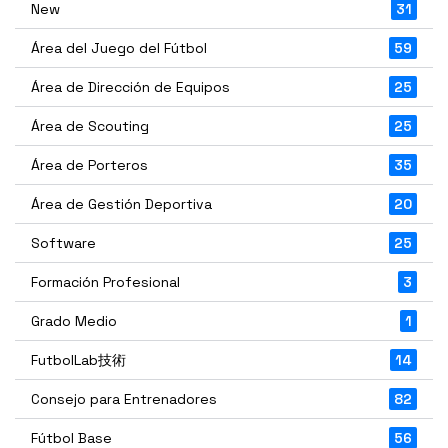
New
31
Área del Juego del Fútbol
59
Área de Dirección de Equipos
25
Área de Scouting
25
Área de Porteros
35
Área de Gestión Deportiva
20
Software
25
Formación Profesional
3
Grado Medio
1
FutbolLab技術
14
Consejo para Entrenadores
82
Fútbol Base
56