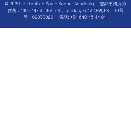
© 2026
FutbolLab Spain Soccer Academy
登録事務所の
住所：145 - 147 St John St, London, EC1V 4PW, UK
ID番
号：09033026
電話: +34 648 45 44 01