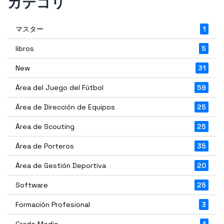
カテゴリ
マスター
1
libros
5
New
31
Área del Juego del Fútbol
59
Área de Dirección de Equipos
25
Área de Scouting
25
Área de Porteros
35
Área de Gestión Deportiva
20
Software
25
Formación Profesional
3
Grado Medio
1