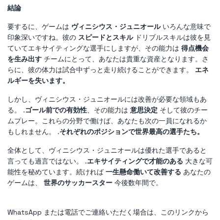
結論
要するに、ゲームは
ヴィニシウス・ジュニオール
いろんな意味で
印象深いですね。彼の
スピードとスキル
ドリブルスキルは彼を見
ていてエキサイティングな選手にしますが、その能力は
得点機会
を生み出す
チームにとって、あなたは貴重な資産となります。さ
らに、彼の体力は試合中ずっと走り続けることができます。
エネ
ルギーを失います。
しかし、ヴィニシウス・ジュニオールには改善が必要な領域もあ
る。 .
ゴール前での有効性
、その能力は
意思決定
そして彼のチー
ムプレー。これらの分野で働けば、あなたも次の一員になれるか
もしれません。 .
それぞれのポジションで世界最高の選手たち。
全体として、ヴィニシウス・ジュニオールは優れた選手であると
言っても過言ではない。 .
エキサイティングで才能のある
大きな可
能性を秘めています。続ければ
一生懸命働いて改善する
あなたの
ゲームは、
世界のサッカースター
今後数年間で。
WhatsApp または電話でご連絡いただく場合は、このリンクから