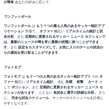
が簡単
あなたの好みに応じて。
ワンフットボール
ワンフットボール
は
もう 1 つの最も人気のあるサッカー統計アプ
リケーション
市場で。
オファー
幅広い
リアルタイムの統計と試
合分析
。また
定期的に更新されるサッカー ニュース セクションで
は、最新のニュースや噂を常に最新の状態に保つことができま
す
。また
設定をカスタマイズして、お気に入りのチームや試合か
らの通知を受け取ることができます
。
フォトモブ
フォトモブ
は
もう一つの人気のあるサッカー統計アプリ
それ
オ
ファー
幅広い
リアルタイム統計
、 含む
目標
、
射撃
、
カード
そ
して
ポジション
。また
定期的に更新されるサッカー ニュース セ
クションがあります
、 とともに
各試合と選手の詳細な分析。
さら
に、
完全な試合スケジュール
、サッカーのスケジュールを計画し
やすくなります。