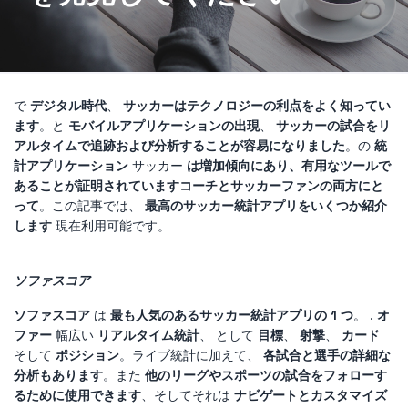
で
デジタル時代
、
サッカーはテクノロジーの利点をよく知ってい
ます
。と
モバイルアプリケーションの出現
、
サッカーの試合をリ
アルタイムで追跡および分析することが容易になりました
。の
統
計アプリケーション
サッカー
は増加傾向にあり、有用なツールで
あることが証明されています
コーチとサッカーファンの両方にと
って
。この記事では、
最高のサッカー統計アプリをいくつか紹介
します
現在利用可能です。
ソファスコア
ソファスコア
は
最も人気のあるサッカー統計アプリの 1 つ
。 .
オ
ファー
幅広い
リアルタイム統計
、 として
目標
、
射撃
、
カード
そして
ポジション
。ライブ統計に加えて、
各試合と選手の詳細な
分析もあります
。また
他のリーグやスポーツの試合をフォローす
るために使用できます
、そしてそれは
ナビゲートとカスタマイズ