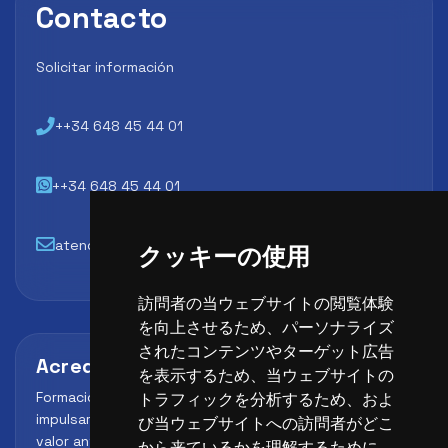
Contacto
Solicitar información
++34 648 45 44 01
++34 648 45 44 01
atencion@futbollab.com
クッキーの使用
訪問者の当ウェブサイトの閲覧体験
を向上させるため、パーソナライズ
されたコンテンツやターゲット広告
Acreditaciones y alianzas
を表示するため、当ウェブサイトの
Formación, metodología y reconocimiento para
トラフィックを分析するため、およ
impulsar el perfil profesional del alumno y reforzar su
び当ウェブサイトへの訪問者がどこ
valor ante clubes, academias y entidades deportivas.
から来ているかを理解するために、