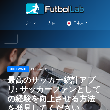
ログイン
入会
日本人
SOFTWARE
2022年5月25日
最高のサッカー統計アプ
リ: サッカーファンとして
の経験を向上させる方法
を発見してください