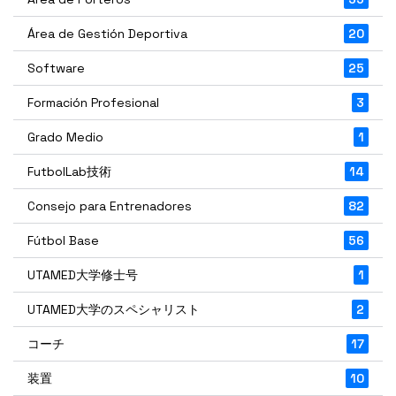
Área de Gestión Deportiva
20
Software
25
Formación Profesional
3
Grado Medio
1
FutbolLab技術
14
Consejo para Entrenadores
82
Fútbol Base
56
UTAMED大学修士号
1
UTAMED大学のスペシャリスト
2
コーチ
17
装置
10