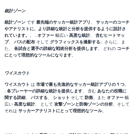
統計ゾーン
統計ゾーン
です
最先端のサッカー統計アプリ
、
サッカーのコーチ
やアナリストに、より詳細な統計と分析を提供するように設計さ
れています。
。 .
オファー
幅広い
高度な統計
、
含む
ヒートマッ
プ
、
パスの配布
そして
グラフィックスを撮影する
。さらに、ま
た、
各試合と選手の詳細な戦術分析を提供します
、 どれの
コーチ
にとって理想的なツールになります
。
ワイスカウト
ワイスカウト
は
市場で最も先進的なサッカー統計アプリの 1 つ
。
.
各プレーヤーの詳細な統計を提供します
、 含む
あなたの役職に
関する詳細
、
パスする
、
ショット
そして
防衛
。また
オファー
幅
広い
高度な統計
、 として
攻撃ゾーンと防御ゾーンの分析
、そして
それは
サッカーアナリストにとって理想的なツール
。