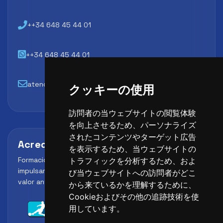
++34 648 45 44 01
++34 648 45 44 01
atencion@futbollab.com
クッキーの使用
訪問者の当ウェブサイトの閲覧体験
を向上させるため、パーソナライズ
されたコンテンツやターゲット広告
Acreditaciones y alianzas
を表示するため、当ウェブサイトの
Formación, metodología y reconocimiento para
トラフィックを分析するため、およ
impulsar el perfil profesional del alumno y reforzar su
び当ウェブサイトへの訪問者がどこ
valor ante clubes, academias y entidades deportivas.
から来ているかを理解するために、
Cookieおよびその他の追跡技術を使
用しています。