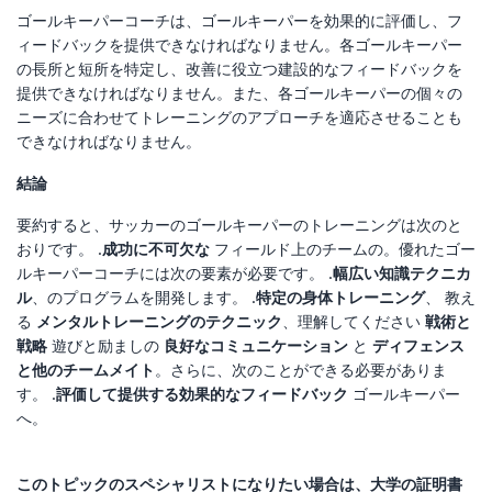
ゴールキーパーコーチは、ゴールキーパーを効果的に評価し、フ
ィードバックを提供できなければなりません。各ゴールキーパー
の長所と短所を特定し、改善に役立つ建設的なフィードバックを
提供できなければなりません。また、各ゴールキーパーの個々の
ニーズに合わせてトレーニングのアプローチを適応させることも
できなければなりません。
結論
要約すると、サッカーのゴールキーパーのトレーニングは次のと
おりです。 .
成功に不可欠な
フィールド上のチームの。優れたゴー
ルキーパーコーチには次の要素が必要です。 .
幅広い知識
テクニカ
ル
、のプログラムを開発します。 .
特定の身体トレーニング
、 教え
る
メンタルトレーニングのテクニック
、理解してください
戦術と
戦略
遊びと励ましの
良好なコミュニケーション
と
ディフェンス
と他のチームメイト
。さらに、次のことができる必要がありま
す。 .
評価して提供する
効果的なフィードバック
ゴールキーパー
へ。
このトピックのスペシャリストになりたい場合は、大学の証明書