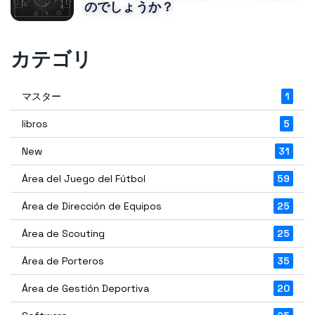
のでしょうか？
カテゴリ
マスター
1
libros
5
New
31
Área del Juego del Fútbol
59
Área de Dirección de Equipos
25
Área de Scouting
25
Área de Porteros
35
Área de Gestión Deportiva
20