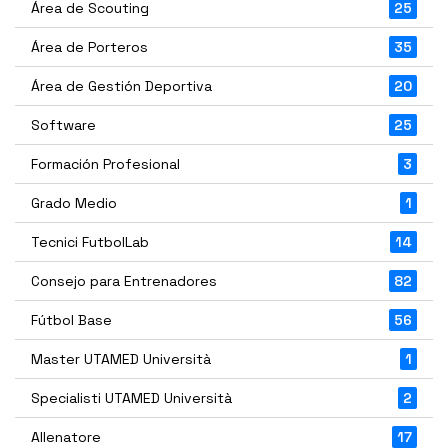
Área de Scouting
25
Área de Porteros
35
Área de Gestión Deportiva
20
Software
25
Formación Profesional
3
Grado Medio
1
Tecnici FutbolLab
14
Consejo para Entrenadores
82
Fútbol Base
56
Master UTAMED Università
1
Specialisti UTAMED Università
2
Allenatore
17