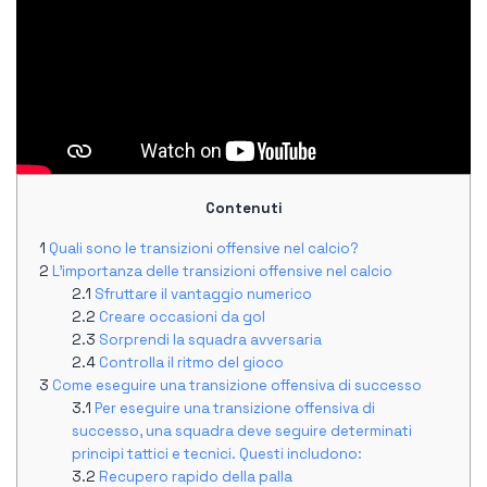
Contenuti
Quali sono le transizioni offensive nel calcio?
L'importanza delle transizioni offensive nel calcio
Sfruttare il vantaggio numerico
Creare occasioni da gol
Sorprendi la squadra avversaria
Controlla il ritmo del gioco
Come eseguire una transizione offensiva di successo
Per eseguire una transizione offensiva di
successo, una squadra deve seguire determinati
principi tattici e tecnici. Questi includono:
Recupero rapido della palla