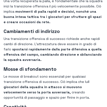
Una volta recuperata la palla, è fondamentale che la squadra
inizi la transizione offensiva il più velocemente possibile. Ciò
implica
movimenti di palla rapidi e decisivi, nonché una
buona intesa tattica tra i giocatori per sfruttare gli spazi
e creare occasioni da rete.
Cambiamenti di indirizzo
Una transizione offensiva di successo richiede anche rapidi
cambi di direzione. L'attrezzatura deve essere in grado di
farlo
spostarsi rapidamente dalla parte difensiva a quella
offensiva del campo, cambiando direzione e sbilanciando
la squadra avversaria.
Mosse di sfondamento
Le mosse di breakout sono essenziali per qualsiasi
transizione offensiva di successo. Ciò implica che lui
I
giocatori della squadra in attacco si muovono
velocemente verso la porta avversaria,
creando
opportunità di passaggio e spazio per finire in porta.
Creatività