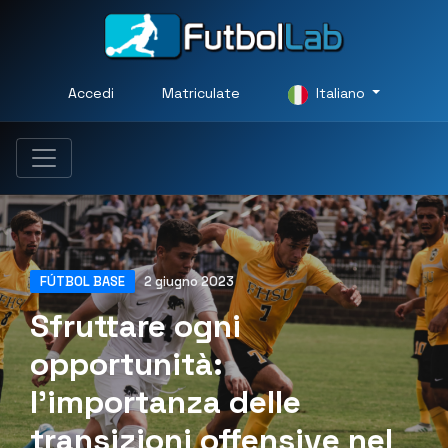
Accedi
Matriculate
Italiano
FÚTBOL BASE
2 giugno 2023
Sfruttare ogni
opportunità:
l'importanza delle
transizioni offensive nel