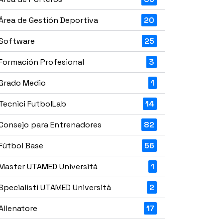
Área de Gestión Deportiva
20
Software
25
Formación Profesional
3
Grado Medio
1
Tecnici FutbolLab
14
Consejo para Entrenadores
82
Fútbol Base
56
Master UTAMED Università
1
Specialisti UTAMED Università
2
Allenatore
17