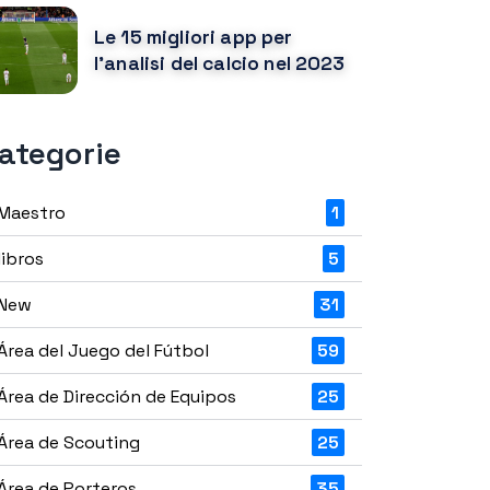
Le 15 migliori app per
l'analisi del calcio nel 2023
ategorie
Maestro
1
libros
5
New
31
Área del Juego del Fútbol
59
Área de Dirección de Equipos
25
Área de Scouting
25
Área de Porteros
35