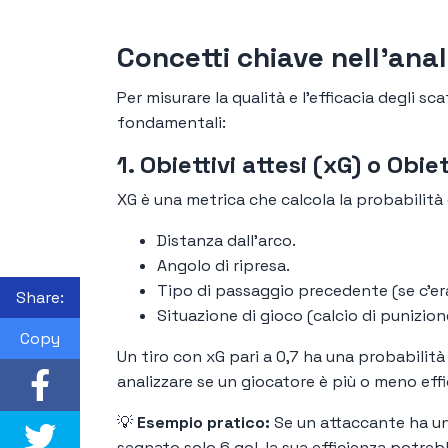
Concetti chiave nell'anali
Per misurare la qualità e l’efficacia degli 
fondamentali:
1. Obiettivi attesi (xG) o Obiet
XG è una metrica che calcola la probabilità ch
Distanza dall'arco.
Angolo di ripresa.
Tipo di passaggio precedente (se c'er
Share:
Situazione di gioco (calcio di punizion
Copy
Un tiro con xG pari a 0,7 ha una probabilità
analizzare se un giocatore è più o meno effi
💡
Esempio pratico:
Se un attaccante ha un
segnato solo 6 gol, la sua efficienza potr