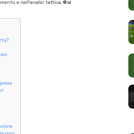
mento e nell'analisi tattica. ⚽📊
orta?
tesi
iprese
pi
P
essione
lazioni