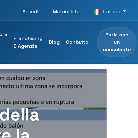
Accedi
Matriculate
Italiano
ora
Parla con
Franchising
un
n
Blog
Contatto
E Agenzie
consulente
O
ità UTAMED
e professionale
 dell'Università UTAMED
 della
sionale
e la