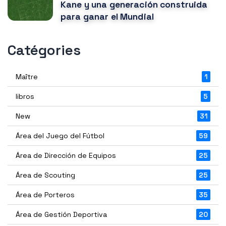
Kane y una generación construida
para ganar el Mundial
Catégories
Maître
1
libros
5
New
31
Área del Juego del Fútbol
59
Área de Dirección de Equipos
25
Área de Scouting
25
Área de Porteros
35
Área de Gestión Deportiva
20