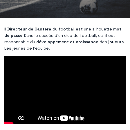
Il
Directeur de Cantera
du football est une silhouette
mot
de passe
Dans le succès d'un club de football, car il est
responsable du
développement et croissance
des
joueurs
Les jeunes de l'équipe.