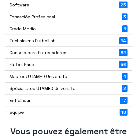
Software
25
Formación Profesional
3
Grado Medio
1
Techniciens FutbolLab
14
Consejo para Entrenadores
82
Fútbol Base
56
Masters UTAMED Université
1
Spécialistes UTAMED Université
2
Entraîneur
17
équipe
10
Vous pouvez également être