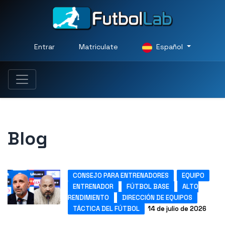
Entrar
Matriculate
Español
Blog
CONSEJO PARA ENTRENADORES
EQUIPO
ENTRENADOR
FÚTBOL BASE
ALTO
RENDIMIENTO
DIRECCIÓN DE EQUIPOS
TÁCTICA DEL FÚTBOL
14 de julio de 2026