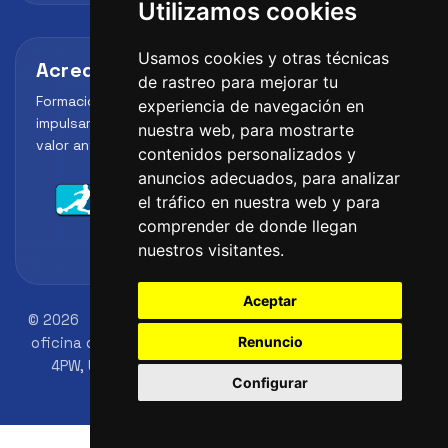
Utilizamos cookies
Usamos cookies y otras técnicas
Acreditaciones y alianzas
de rastreo para mejorar tu
Formación, metodología y reconocimiento para
experiencia de navegación en
impulsar el perfil profesional del alumno y reforzar su
nuestra web, para mostrarte
valor ante clubes, academias y entidades deportivas.
contenidos personalizados y
anuncios adecuados, para analizar
el tráfico en nuestra web y para
comprender de donde llegan
nuestros visitantes.
Aceptar
© 2026
FutbolLab Spain Soccer Academy
Dirección
Renuncio
oficina de registro: 145 - 147 St John St, London, EC1V
4PW, UK
Número de identificación: 09033026
Configurar
Teléfono: +34 648 45 44 01