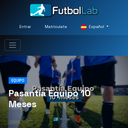
Entrar
Matriculate
Español
EQUIPO
Pasantía Equipo 10
Meses