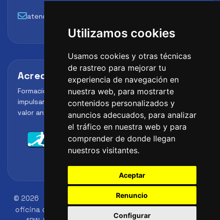
atencion@futbollab.com
Utilizamos cookies
Usamos cookies y otras técnicas
de rastreo para mejorar tu
Acreditaciones y alianzas
experiencia de navegación en
Formación, metodología y reconocimiento para
nuestra web, para mostrarte
impulsar el perfil profesional del alumno y reforzar su
contenidos personalizados y
valor ante clubes, academias y entidades deportivas.
anuncios adecuados, para analizar
el tráfico en nuestra web y para
comprender de donde llegan
nuestros visitantes.
Aceptar
Renuncio
© 2026
FutbolLab Spain Soccer Academy
Dirección
oficina de registro: 145 - 147 St John St, London, EC1V
Configurar