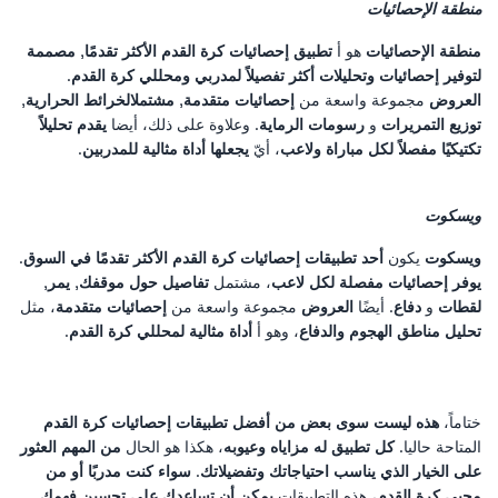
منطقة الإحصائيات
منطقة الإحصائيات
هو أ
تطبيق إحصائيات كرة القدم الأكثر تقدمًا
,
مصممة
لتوفير إحصائيات وتحليلات أكثر تفصيلاً لمدربي ومحللي كرة القدم
.
العروض
مجموعة واسعة من
إحصائيات متقدمة
,
مشتمل
الخرائط الحرارية
,
توزيع التمريرات
و
رسومات الرماية
. وعلاوة على ذلك، أيضا
يقدم تحليلاً
تكتيكيًا مفصلاً لكل مباراة ولاعب
، أيّ
يجعلها أداة مثالية للمدربين
.
ويسكوت
ويسكوت
يكون
أحد تطبيقات إحصائيات كرة القدم الأكثر تقدمًا في السوق
.
يوفر إحصائيات مفصلة لكل لاعب
، مشتمل
تفاصيل حول موقفك
,
يمر
,
لقطات
و
دفاع
. أيضًا
العروض
مجموعة واسعة من
إحصائيات متقدمة
، مثل
تحليل مناطق الهجوم والدفاع
، وهو أ
أداة مثالية لمحللي كرة القدم
.
ختاماً،
هذه ليست سوى بعض من أفضل تطبيقات إحصائيات كرة القدم
المتاحة حاليا.
كل تطبيق له مزاياه وعيوبه
، هكذا هو الحال
من المهم العثور
على الخيار الذي يناسب احتياجاتك وتفضيلاتك
.
سواء كنت مدربًا أو من
محبي كرة القدم
، هذه التطبيقات
يمكن أن تساعدك على تحسين فهمك