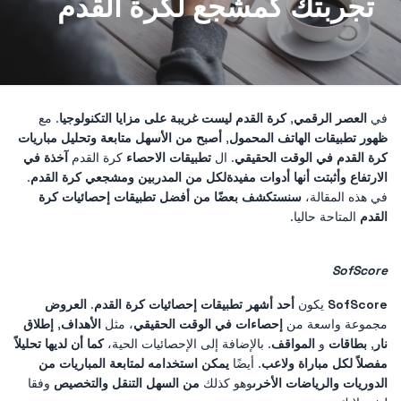
تجربتك كمشجع لكرة القدم
في
العصر الرقمي
,
كرة القدم ليست غريبة على مزايا التكنولوجيا
. مع
ظهور تطبيقات الهاتف المحمول
,
أصبح من الأسهل متابعة وتحليل مباريات
كرة القدم في الوقت الحقيقي
. ال
تطبيقات الاحصاء
كرة القدم
آخذة في
الارتفاع وأثبتت أنها أدوات مفيدة
لكل من المدربين ومشجعي كرة القدم
.
في هذه المقالة،
سنستكشف بعضًا من أفضل تطبيقات إحصائيات كرة
القدم
المتاحة حاليا.
SofScore
SofScore
يكون
أحد أشهر تطبيقات إحصائيات كرة القدم
.
العروض
مجموعة واسعة من
إحصاءات في الوقت الحقيقي
، مثل
الأهداف
,
إطلاق
نار
,
بطاقات
و
المواقف
. بالإضافة إلى الإحصائيات الحية،
كما أن لديها تحليلاً
مفصلاً لكل مباراة ولاعب
. أيضًا
يمكن استخدامه لمتابعة المباريات من
الدوريات والرياضات الأخرى
وهو كذلك
من السهل التنقل والتخصيص
وفقا