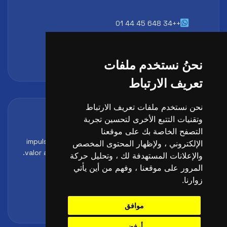
++34 648 45 44 01
atencion@futbollab.com
نحنُ نستخدم ملفات
تعريف الارتباط
نحن نستخدم ملفات تعريف الارتباط
Acreditaciones y alianzas
وتقنيات التتبع الأخرى لتحسين تجربة
Formación, metodología y reconocimiento para
التصفح الخاصة بك على موقعنا
impulsar el perfil profesional del alumno y reforzar su
الإلكتروني ، ولإظهار المحتوى المخصص
valor ante clubes, academias y entidades deportivas.
والإعلانات المستهدفة لك ، وتحليل حركة
المرور على موقعنا ، وفهم من أين يأتي
زوارنا.
موافق
أرفض