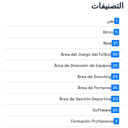
التصنيفات
1
يتقن
libros
5
New
31
Área del Juego del Fútbol
59
Área de Dirección de Equipos
25
Área de Scouting
25
Área de Porteros
35
Área de Gestión Deportiva
20
Software
25
Formación Profesional
3