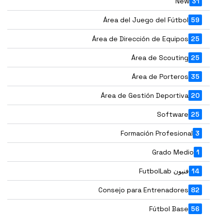
New
31
Área del Juego del Fútbol
59
Área de Dirección de Equipos
25
Área de Scouting
25
Área de Porteros
35
Área de Gestión Deportiva
20
Software
25
Formación Profesional
3
Grado Medio
1
14
فنيون FutbolLab
Consejo para Entrenadores
82
Fútbol Base
56