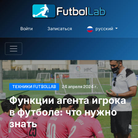
Войти
Записаться
русский
ТЕХНИКИ FUTBOLLAB
24 апреля 2024 г.
Функции агента игрока
в футболе: что нужно
знать