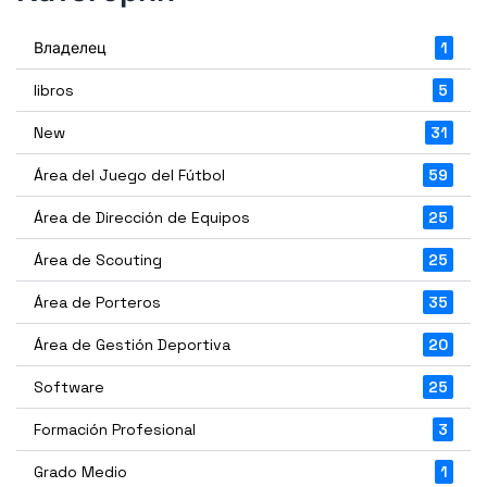
Владелец
1
libros
5
New
31
Área del Juego del Fútbol
59
Área de Dirección de Equipos
25
Área de Scouting
25
Área de Porteros
35
Área de Gestión Deportiva
20
Software
25
Formación Profesional
3
Grado Medio
1