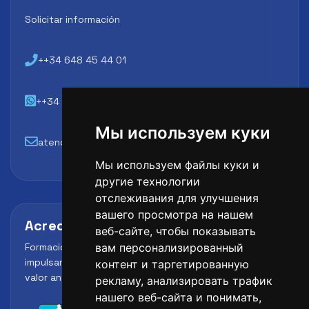
Solicitar información
++34 648 45 44 01
++34 648 45 44 01
Мы используем куки
atencion@futbollab.com
Мы используем файлы куки и
другие технологии
отслеживания для улучшения
вашего просмотра на нашем
Acreditaciones y alianzas
веб-сайте, чтобы показывать
Formación, metodología y reconocimiento para
вам персонализированный
impulsar el perfil profesional del alumno y reforzar su
контент и таргетированную
valor ante clubes, academias y entidades deportivas.
рекламу, анализировать трафик
нашего веб-сайта и понимать,