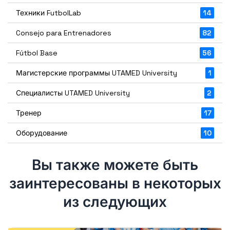
Техники FutbolLab
14
Consejo para Entrenadores
82
Fútbol Base
56
Магистерские программы UTAMED University
1
Специалисты UTAMED University
2
Тренер
17
Оборудование
10
Вы также можете быть
заинтересованы в некоторых
из следующих