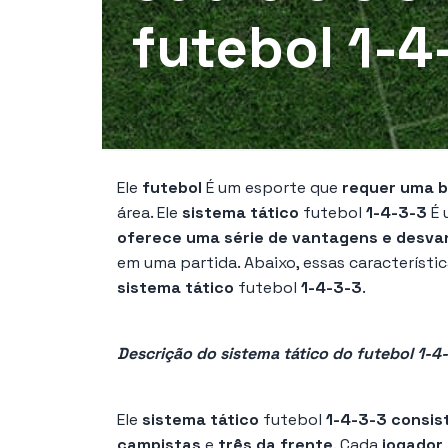
futebol 1-4
Ele
futebol
É um esporte que
requer uma b
área. Ele
sistema tático
futebol
1-4-3-3
É 
oferece uma série de vantagens e desv
em uma partida. Abaixo, essas característi
sistema tático
futebol
1-4-3-3
.
Descrição do sistema tático do futebol 1-4
Ele
sistema tático
futebol
1-4-3-3 consis
campistas
e
três da frente
. Cada
jogador