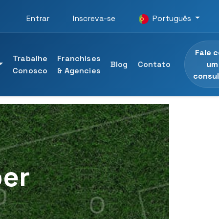
Entrar
Inscreva-se
Português
Fale 
Trabalhe
Franchises
um
Blog
Contato
Conosco
& Agencies
consul
rsidade UTAMED
 profissionais
as da Universidade UTAMED
ber
nal