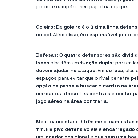
permite cumprir o seu papel na equipe.
Goleiro:
Ele
goleiro
é o
última linha defens
no gol
. Além disso, é
o responsável por orga
Defesas:
O
quatro defensores são dividido
lados
eles têm um
função dupla
: por um l
devem ajudar no ataque
. Em
defesa
, eles
espaços
para evitar que o rival penetre pel
opção de passe e buscar o centro na áre
marcar os atacantes centrais e cortar 
jogo aéreo na área contrária
.
Meio-campistas:
O
três meio-campistas s
fim
. Ele
pivô defensivo
ele é
encarregado d
um
jogador posicional
e
que tem uma boa 