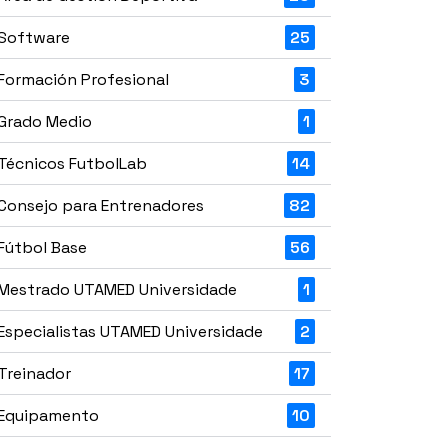
Software
25
Formación Profesional
3
Grado Medio
1
Técnicos FutbolLab
14
Consejo para Entrenadores
82
Fútbol Base
56
Mestrado UTAMED Universidade
1
Especialistas UTAMED Universidade
2
Treinador
17
Equipamento
10