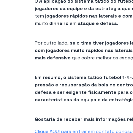
O
A aplicação do sistema tático do futeb
jogadores da equipe e da estratégia que s
tem
jogadores rápidos nas laterais e com
muito
dinheiro
em
ataque e defesa
.
Por outro lado,
se o time tiver jogadores 
com jogadores muito rápidos nas laterais
mais defensivo
que cobre melhor os espaç
Em resumo, o
sistema tático
futebol
1-4-
pressão
e
recuperação da bola no centr
defesa e ser exigente fisicamente
para o
características da equipa e da estratégi
Gostaria de receber mais informações r
Clique AQUI para entrar em contato conosc