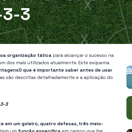
-3-3
P
oa organização tática
para alcançar o sucesso na
um dos mais utilizados atualmente. Este esquema
antagens
O que é importante saber antes de usar
cas são descritas detalhadamente e a aplicação do
-3-3
te em um goleiro
,
quatro defesas
,
três meio-
tem um
função específica
em campo que lhe