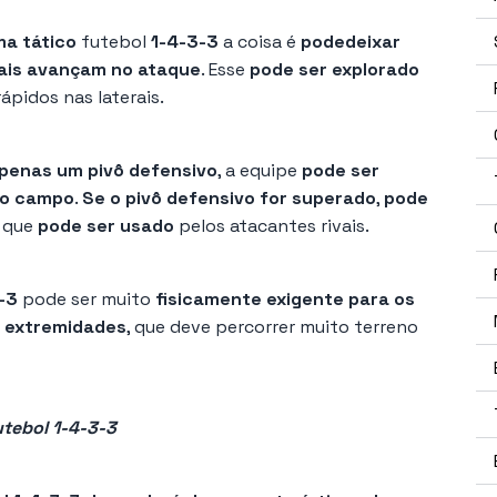
ma tático
futebol
1-4-3-3
a coisa é
pode
deixar
rais avançam no ataque
. Esse
pode ser explorado
ápidos nas laterais.
apenas um pivô defensivo
, a equipe
pode ser
do campo
.
Se o pivô defensivo for superado
,
pode
que
pode ser usado
pelos atacantes rivais.
-3
pode ser muito
fisicamente exigente para os
e extremidades
, que deve percorrer muito terreno
utebol 1-4-3-3