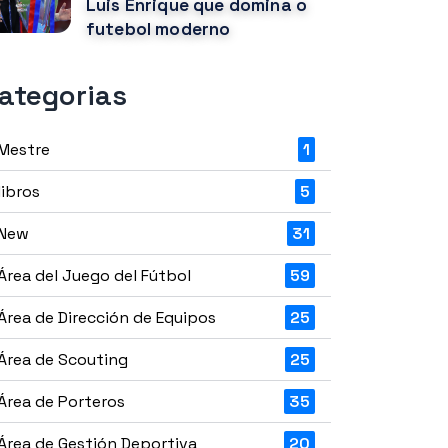
Luis Enrique que domina o
futebol moderno
ategorias
Mestre
1
libros
5
New
31
Área del Juego del Fútbol
59
Área de Dirección de Equipos
25
Área de Scouting
25
Área de Porteros
35
Área de Gestión Deportiva
20