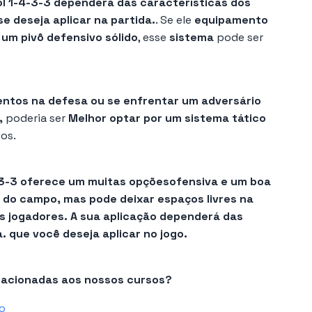
ol 1-4-3-3 dependerá das características dos
e deseja aplicar na partida.
. Se ele
equipamento
 um pivô defensivo sólido
, esse
sistema
pode ser
lentos na defesa ou se enfrentar um adversário
,
poderia ser
Melhor optar por um sistema tático
os.
3-3
oferece um
muitas opções
ofensiva
e um
boa
o do campo
,
mas pode deixar espaços livres na
s jogadores.
A sua aplicação dependerá das
a.
que você deseja aplicar no jogo.
elacionadas aos nossos cursos?
o