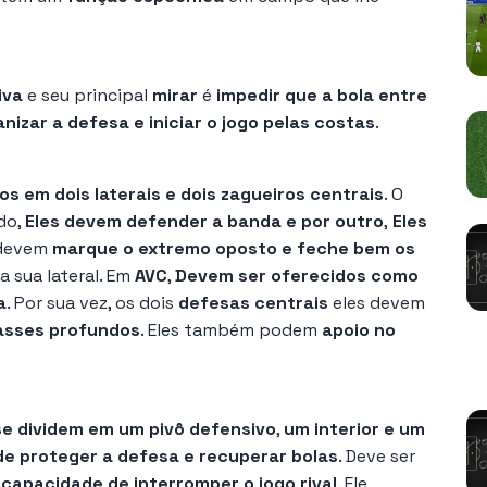
iva
e seu principal
mirar
é
impedir que a bola entre
nizar a defesa e iniciar o jogo pelas costas
.
s em dois laterais e dois zagueiros centrais
. O
ado,
Eles devem defender a banda e por outro
,
Eles
 devem
marque o extremo oposto e feche bem os
a sua lateral. Em
AVC
,
Devem ser oferecidos como
a
. Por sua vez, os dois
defesas centrais
eles devem
passes profundos
. Eles também podem
apoio no
V
e dividem em um pivô defensivo
,
um interior e um
e proteger a defesa e recuperar bolas
. Deve ser
capacidade de interromper o jogo rival
. Ele