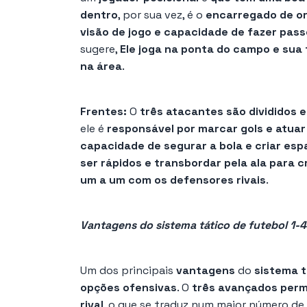
dentro
, por sua vez, é o
encarregado de or
visão de jogo e capacidade de fazer pass
sugere,
Ele joga na ponta do campo e sua f
na área
.
Frentes:
O
três atacantes são divididos 
ele é
responsável por marcar gols e atua
capacidade de segurar a bola e criar esp
ser rápidos e transbordar pela ala para c
um a um com os defensores rivais
.
Vantagens do sistema tático de futebol 1-
Um dos principais
vantagens
do
sistema t
opções ofensivas
. O
três avançados perm
rival
, o que se traduz num maior número de