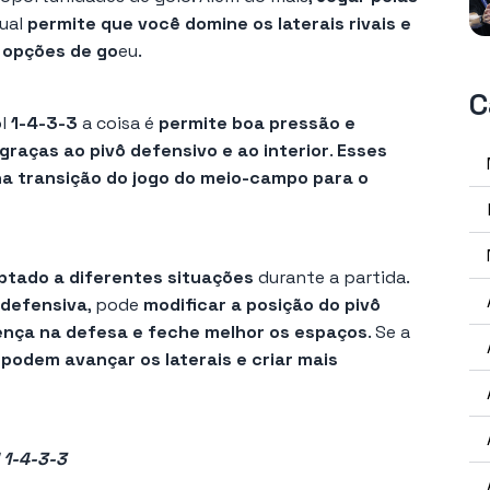
ual
permite que você domine os laterais rivais e
 opções de go
eu.
C
ol
1-4-3-3
a coisa é
permite boa pressão e
graças ao pivô defensivo e ao interior
.
Esses
a transição do jogo do meio-campo para o
ptado a diferentes situações
durante a partida.
 defensiva
, pode
modificar a posição do pivô
ença na defesa e feche melhor os espaços
. Se a
 podem avançar os laterais e criar mais
 1-4-3-3