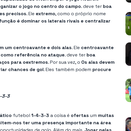
ganizar o jogo no centro do campo
. deve ter
boa
es precisos
. Ele
extremo
, como o próprio nome
unção é dominar os laterais rivais e centralizar
em um centroavante e dois alas
. Ele
centroavante
r como referência no ataque
. deve ter
boa
aços para o
extremos
. Por sua vez, o
Os alas devem
riar chances de gol
. Eles também podem
procure
4-3-3
ático
futebol
1-4-3-3
a coisa é
ofertas
um
muitas
item-nos ter uma presença importante na área
 oportunidades de golo. Além do mais,
Jogar pelas