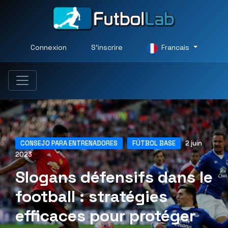
Connexion
S'inscrire
Francais
CONSEJO PARA ENTRENADORES
FÚTBOL BASE
2 juin
2023
Slogans défensifs dans le
football : stratégies
efficaces pour protéger