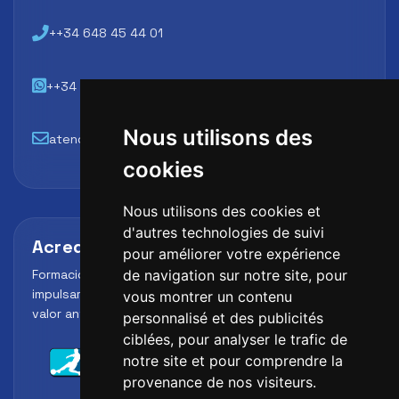
++34 648 45 44 01
++34 648 45 44 01
Nous utilisons des
atencion@futbollab.com
cookies
Nous utilisons des cookies et
d'autres technologies de suivi
Acreditaciones y alianzas
pour améliorer votre expérience
Formación, metodología y reconocimiento para
de navigation sur notre site, pour
impulsar el perfil profesional del alumno y reforzar su
vous montrer un contenu
valor ante clubes, academias y entidades deportivas.
personnalisé et des publicités
ciblées, pour analyser le trafic de
notre site et pour comprendre la
provenance de nos visiteurs.