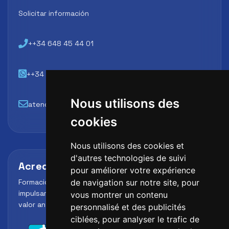
Solicitar información
++34 648 45 44 01
++34 648 45 44 01
Nous utilisons des
atencion@futbollab.com
cookies
Nous utilisons des cookies et
d'autres technologies de suivi
Acreditaciones y alianzas
pour améliorer votre expérience
Formación, metodología y reconocimiento para
de navigation sur notre site, pour
impulsar el perfil profesional del alumno y reforzar su
vous montrer un contenu
valor ante clubes, academias y entidades deportivas.
personnalisé et des publicités
ciblées, pour analyser le trafic de