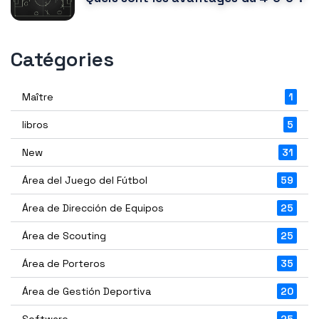
Catégories
Maître
1
libros
5
New
31
Área del Juego del Fútbol
59
Área de Dirección de Equipos
25
Área de Scouting
25
Área de Porteros
35
Área de Gestión Deportiva
20
Software
25