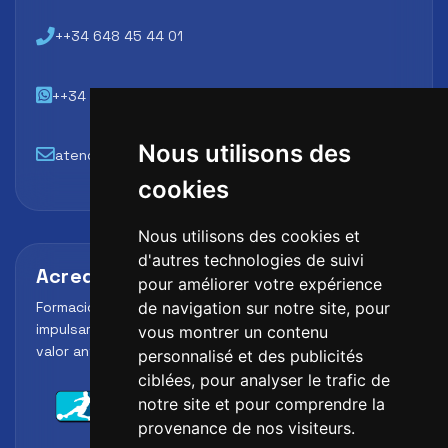
++34 648 45 44 01
++34 648 45 44 01
Nous utilisons des
atencion@futbollab.com
cookies
Nous utilisons des cookies et
d'autres technologies de suivi
Acreditaciones y alianzas
pour améliorer votre expérience
Formación, metodología y reconocimiento para
de navigation sur notre site, pour
impulsar el perfil profesional del alumno y reforzar su
vous montrer un contenu
valor ante clubes, academias y entidades deportivas.
personnalisé et des publicités
ciblées, pour analyser le trafic de
notre site et pour comprendre la
provenance de nos visiteurs.