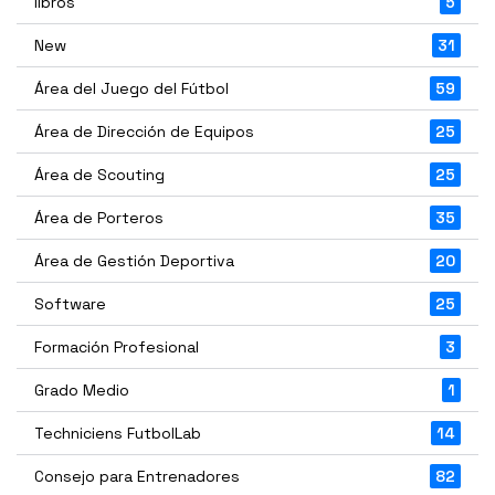
libros
5
New
31
Área del Juego del Fútbol
59
Área de Dirección de Equipos
25
Área de Scouting
25
Área de Porteros
35
Área de Gestión Deportiva
20
Software
25
Formación Profesional
3
Grado Medio
1
Techniciens FutbolLab
14
Consejo para Entrenadores
82