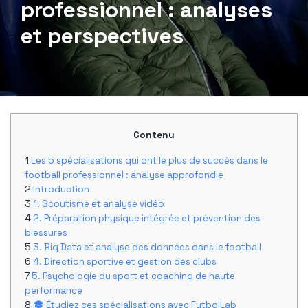
professionnel : analyses
et perspectives
Contenu
Les 5 spécialisations qui ont le plus de succès dans le
football professionnel : analyse approfondie
Introduction
1. Scoutisme et analyse vidéo
2. Préparation physique intégrée et prévention des
blessures
3. Big Data et analyse des données dans le football
4. Direction sportive et gestion des clubs
5. Psychologie du sport et coaching de haute
performance
🎓 Étudiez ces spécialisations avec FutbolLab