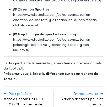
data-y-analitica-en-el-futbol-florida-global-university
🎓
Direction Sportive :
https://www.futbollab.com/es/curso/master-en-
direction-de-cantera-y-direction-de-clubes-florida-
global-university
🎓
Psychologie du sport et coaching :
https://www.futbollab.com/es/curso/master-en-
psicologia-deportiva-y-coaching-florida-global-
university
Faites partie de la nouvelle génération de professionnels
du football.
Préparez-vous à faire la différence sur et en dehors du
terrain.
Post précédent
Entrée suivante
Manolo González et RCD
Articles d’intérêt pour les
ESPANYOL : le mérite de
coachs !