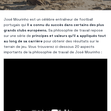
José Mourinho est un célèbre entraîneur de football
portugais qui
Il a connu du succès dans certains des plus
grands clubs européens.
Sa philosophie de travail repose
sur une série de
principes et valeurs qu'il a appliqués tout
au long de sa carrière
pour obtenir des résultats sur le
terrain de jeu. Vous trouverez ci-dessous 20 aspects
importants de la philosophie de travail de José Mourinho :