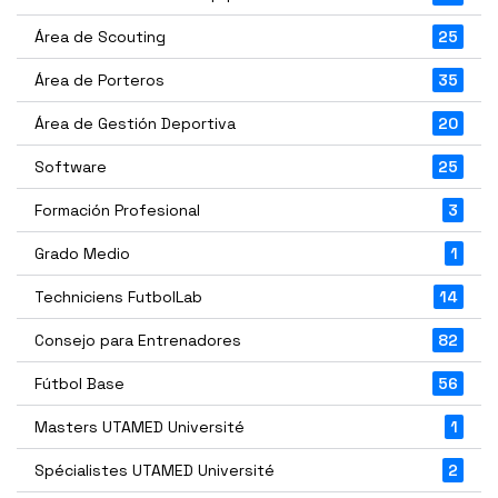
Área de Scouting
25
Área de Porteros
35
Área de Gestión Deportiva
20
Software
25
Formación Profesional
3
Grado Medio
1
Techniciens FutbolLab
14
Consejo para Entrenadores
82
Fútbol Base
56
Masters UTAMED Université
1
Spécialistes UTAMED Université
2