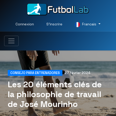
Connexion
S'inscrire
Francais
CONSEJO PARA ENTRENADORES
27 février 2024
Les 20 éléments clés de
la philosophie de travail
de José Mourinho