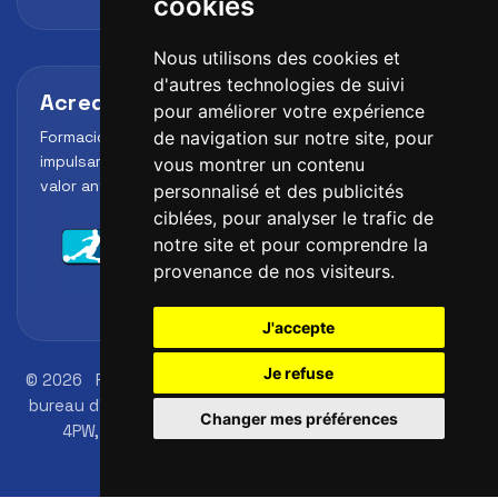
cookies
Nous utilisons des cookies et
d'autres technologies de suivi
Acreditaciones y alianzas
pour améliorer votre expérience
Formación, metodología y reconocimiento para
de navigation sur notre site, pour
impulsar el perfil profesional del alumno y reforzar su
vous montrer un contenu
valor ante clubes, academias y entidades deportivas.
personnalisé et des publicités
ciblées, pour analyser le trafic de
notre site et pour comprendre la
provenance de nos visiteurs.
J'accepte
Je refuse
© 2026
FutbolLab Spain Soccer Academy
Adresse du
bureau d'inscription: 145 - 147 St John St, London, EC1V
Changer mes préférences
4PW, UK
Numéro d'identification: 09033026
téléphone +34 648 45 44 01