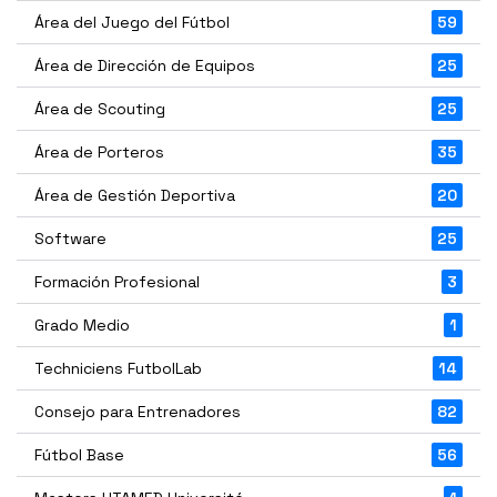
Área del Juego del Fútbol
59
Área de Dirección de Equipos
25
Área de Scouting
25
Área de Porteros
35
Área de Gestión Deportiva
20
Software
25
Formación Profesional
3
Grado Medio
1
Techniciens FutbolLab
14
Consejo para Entrenadores
82
Fútbol Base
56