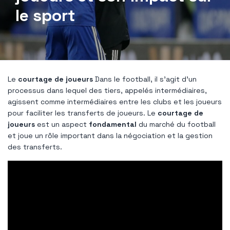
le sport
Le
courtage de joueurs
Dans le football, il s'agit d'un
processus dans lequel des tiers, appelés intermédiaires,
agissent comme intermédiaires entre les clubs et les joueurs
pour faciliter les transferts de joueurs. Le
courtage de
joueurs
est un aspect
fondamental
du marché du football
et joue un rôle important dans la négociation et la gestion
des transferts.