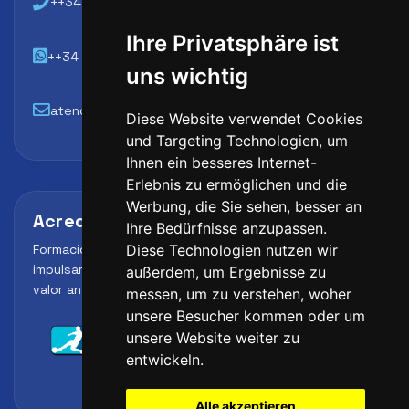
++34 648 45 44 01
Ihre Privatsphäre ist
++34 648 45 44 01
uns wichtig
atencion@futbollab.com
Diese Website verwendet Cookies
und Targeting Technologien, um
Ihnen ein besseres Internet-
Erlebnis zu ermöglichen und die
Werbung, die Sie sehen, besser an
Acreditaciones y alianzas
Ihre Bedürfnisse anzupassen.
Formación, metodología y reconocimiento para
Diese Technologien nutzen wir
impulsar el perfil profesional del alumno y reforzar su
außerdem, um Ergebnisse zu
valor ante clubes, academias y entidades deportivas.
messen, um zu verstehen, woher
unsere Besucher kommen oder um
unsere Website weiter zu
entwickeln.
Alle akzeptieren