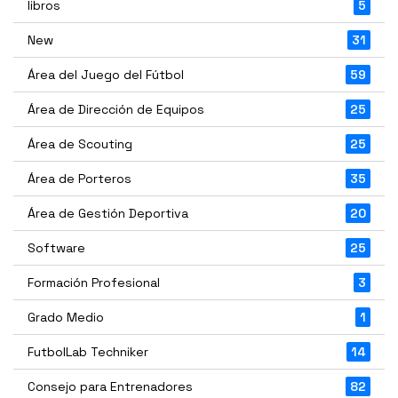
libros
5
New
31
Área del Juego del Fútbol
59
Área de Dirección de Equipos
25
Área de Scouting
25
Área de Porteros
35
Área de Gestión Deportiva
20
Software
25
Formación Profesional
3
Grado Medio
1
FutbolLab Techniker
14
Consejo para Entrenadores
82