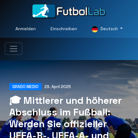
Anmelden
Einschreiben
Deutsch
GRADO MEDIO
29. April 2025
🎓 Mittlerer und höherer
Abschluss im Fußball:
Werden Sie offizieller
UEFA-B-, UEFA-A- und