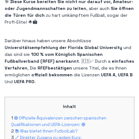
🎯
Diese Kurse bereiten Sie nicht nur darauf vor, Amateur-
oder Jugendmannschaften zu leiten
, aber auch
Sie öffnen
die Türen für dich
zu hart umkämpftem Fußball, sogar der
Profi-Elite! 🌟🏟️
Darüber hinaus haben unsere Abschlüsse
Universitätsempfehlung der Florida Global University
und
das sind sie
100 % vom Königlich Spanischen
Fußballverband (RFEF) anerkannt
. 🇪🇸✅ Durch a
einfaches
Verfahren
, Die
RFEF
bestätigen
unsere Titel, die es Ihnen
ermöglichen
offiziell bekommen
die Lizenzen
UEFA A
,
UEFA B
Und
UEFA PRO
.
Inhalt
🔵 Offizielle Äquivalenzen zwischen spanischen
Qualifikationen und UEFA-Lizenzen: 🔵
📚 Was bietet Ihnen FutbolLab?
🔗 Direkter Zugang zu jedem Kurs: