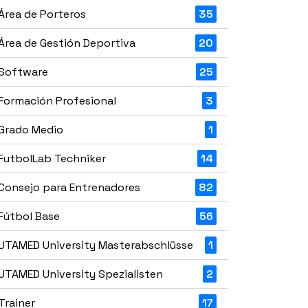
Área de Porteros
35
Área de Gestión Deportiva
20
Software
25
Formación Profesional
3
Grado Medio
1
FutbolLab Techniker
14
Consejo para Entrenadores
82
Fútbol Base
56
UTAMED University Masterabschlüsse
1
UTAMED University Spezialisten
2
Trainer
17