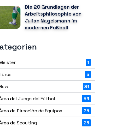
Die 20 Grundlagen der
Arbeitsphilosophie von
Julian Nagelsmann im
modernen Fußball
ategorien
Meister
1
libros
5
New
31
Área del Juego del Fútbol
59
Área de Dirección de Equipos
25
Área de Scouting
25