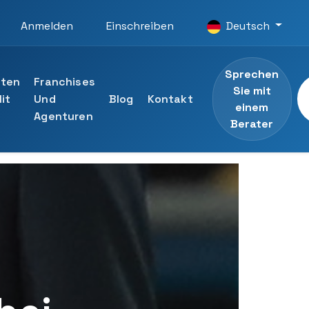
Anmelden
Einschreiben
Deutsch
Sprechen
iten
Franchises
Sie mit
it
Und
Blog
Kontakt
einem
Agenturen
Berater
Universität
n ansehen
listen der UTAMED-Universität
Berater
ng an