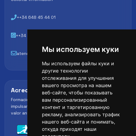
++34 648 45 44 01
++34 648 45 44 01
Мы используем куки
atencion@futbollab.com
Мы используем файлы куки и
другие технологии
отслеживания для улучшения
вашего просмотра на нашем
Acreditaciones y alianzas
веб-сайте, чтобы показывать
Formación, metodología y reconocimiento para
вам персонализированный
impulsar el perfil profesional del alumno y reforzar su
контент и таргетированную
valor ante clubes, academias y entidades deportivas.
рекламу, анализировать трафик
нашего веб-сайта и понимать,
откуда приходят наши