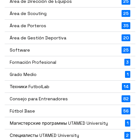
Área de Dirección de Equipos
25
Área de Scouting
25
Área de Porteros
35
Área de Gestión Deportiva
20
Software
25
Formación Profesional
3
Grado Medio
1
Техники FutbolLab
14
Consejo para Entrenadores
82
Fútbol Base
56
Магистерские программы UTAMED University
1
Специалисты UTAMED University
2