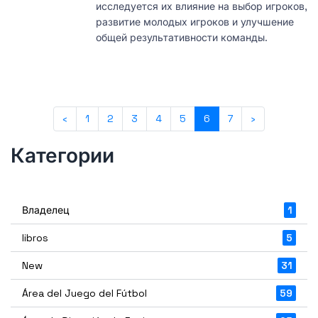
исследуется их влияние на выбор игроков,
развитие молодых игроков и улучшение
общей результативности команды.
‹
1
2
3
4
5
6
7
›
Категории
Владелец
1
libros
5
New
31
Área del Juego del Fútbol
59