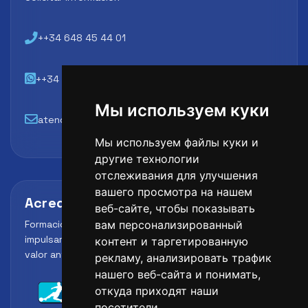
++34 648 45 44 01
++34 648 45 44 01
Мы используем куки
atencion@futbollab.com
Мы используем файлы куки и
другие технологии
отслеживания для улучшения
вашего просмотра на нашем
Acreditaciones y alianzas
веб-сайте, чтобы показывать
Formación, metodología y reconocimiento para
вам персонализированный
impulsar el perfil profesional del alumno y reforzar su
контент и таргетированную
valor ante clubes, academias y entidades deportivas.
рекламу, анализировать трафик
нашего веб-сайта и понимать,
откуда приходят наши
посетители.