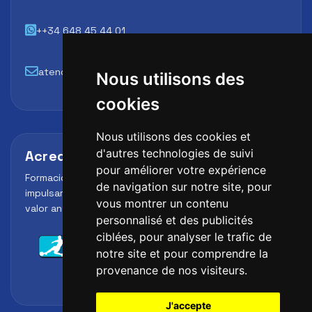
++34 648 45 44 01
atencion@futbollab.com
Nous utilisons des
cookies
Nous utilisons des cookies et
d'autres technologies de suivi
Acreditaciones y alianzas
pour améliorer votre expérience
Formación, metodología y reconocimiento para
de navigation sur notre site, pour
impulsar el perfil profesional del alumno y reforzar su
vous montrer un contenu
valor ante clubes, academias y entidades deportivas.
personnalisé et des publicités
ciblées, pour analyser le trafic de
notre site et pour comprendre la
provenance de nos visiteurs.
J'accepte