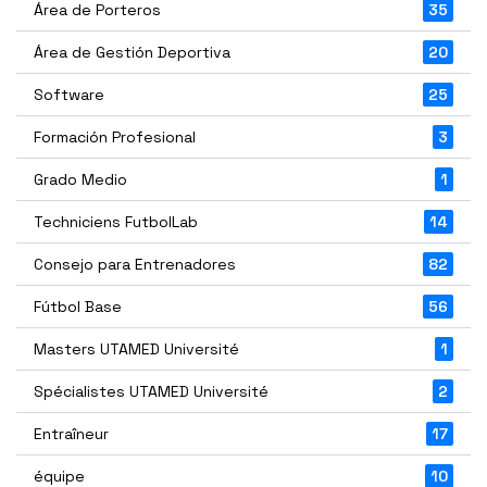
Área de Porteros
35
Área de Gestión Deportiva
20
Software
25
Formación Profesional
3
Grado Medio
1
Techniciens FutbolLab
14
Consejo para Entrenadores
82
Fútbol Base
56
Masters UTAMED Université
1
Spécialistes UTAMED Université
2
Entraîneur
17
équipe
10