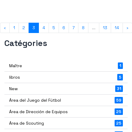
‹
1
2
3
4
5
6
7
8
...
13
14
›
Catégories
Maître
1
libros
5
New
31
Área del Juego del Fútbol
59
Área de Dirección de Equipos
25
Área de Scouting
25